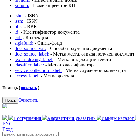
kpnum:
- Номер в реестре КП
isbn:
- ISBN
issn:
- ISSN
bbk:
- BBK
id:
- Идентификатор документа
col:
- Коллекция
siglafund:
- Сигла-фонд
doc_source_var:
- Способ получения документа
doc_source_label:
- Метка места, откуда получен документ
text_indexing_label:
- Метка индексации текста
classifier_label:
- Метка классификатора
service_collection_label:
- Метка служебной коллекции
access_label:
- Метка доступа
Помощь [
показать
]
Очистить
Поиск
Поступления
Алфавитный указатель
Имидж-каталог
ENG
Вход