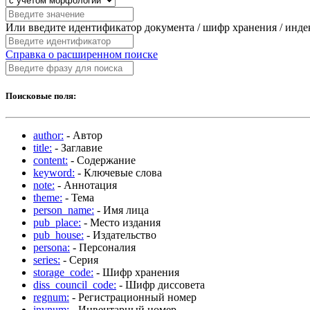
Или введите идентификатор документа / шифр хранения / инд
Справка о расширенном поиске
Поисковые поля:
author:
- Автор
title:
- Заглавие
content:
- Содержание
keyword:
- Ключевые слова
note:
- Аннотация
theme:
- Тема
person_name:
- Имя лица
pub_place:
- Место издания
pub_house:
- Издательство
persona:
- Персоналия
series:
- Серия
storage_code:
- Шифр хранения
diss_council_code:
- Шифр диссовета
regnum:
- Регистрационный номер
invnum:
- Инвентарный номер