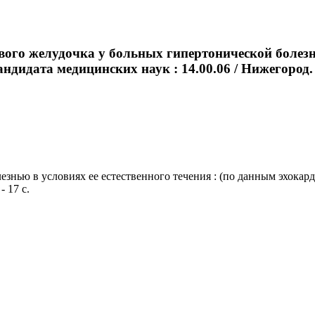
ого желудочка у больных гипертонической болезнью
ндидата медицинских наук : 14.00.06 / Нижегород. г
нью в условиях ее естественного течения : (по данным эхокарди
- 17 с.