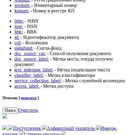
invnum:
- Инвентарный номер
kpnum:
- Номер в реестре КП
isbn:
- ISBN
issn:
- ISSN
bbk:
- BBK
id:
- Идентификатор документа
col:
- Коллекция
siglafund:
- Сигла-фонд
doc_source_var:
- Способ получения документа
doc_source_label:
- Метка места, откуда получен
документ
text_indexing_label:
- Метка индексации текста
classifier_label:
- Метка классификатора
service_collection_label:
- Метка служебной коллекции
access_label:
- Метка доступа
Помощь [
показать
]
Очистить
Поиск
Поступления
Алфавитный указатель
Имидж-
каталог
Сетевые ресурсы