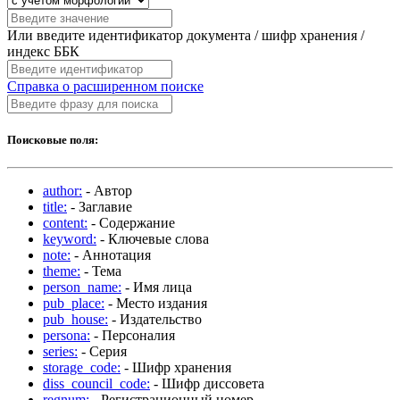
Или введите идентификатор документа / шифр хранения /
индекс ББК
Справка о расширенном поиске
Поисковые поля:
author:
- Автор
title:
- Заглавие
content:
- Содержание
keyword:
- Ключевые слова
note:
- Аннотация
theme:
- Тема
person_name:
- Имя лица
pub_place:
- Место издания
pub_house:
- Издательство
persona:
- Персоналия
series:
- Серия
storage_code:
- Шифр хранения
diss_council_code:
- Шифр диссовета
regnum:
- Регистрационный номер