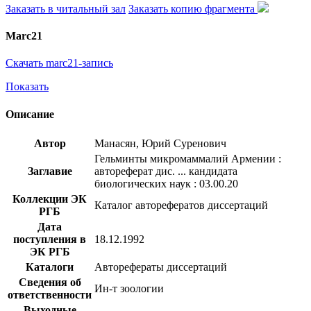
Заказать в читальный зал
Заказать копию фрагмента
Marc21
Скачать marc21-запись
Показать
Описание
Автор
Манасян, Юрий Суренович
Гельминты микромаммалий Армении :
Заглавие
автореферат дис. ... кандидата
биологических наук : 03.00.20
Коллекции ЭК
Каталог авторефератов диссертаций
РГБ
Дата
поступления в
18.12.1992
ЭК РГБ
Каталоги
Авторефераты диссертаций
Сведения об
Ин-т зоологии
ответственности
Выходные