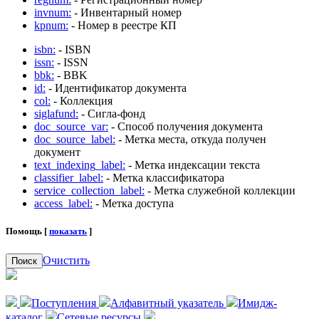
invnum:
- Инвентарный номер
kpnum:
- Номер в реестре КП
isbn:
- ISBN
issn:
- ISSN
bbk:
- BBK
id:
- Идентификатор документа
col:
- Коллекция
siglafund:
- Сигла-фонд
doc_source_var:
- Способ получения документа
doc_source_label:
- Метка места, откуда получен
документ
text_indexing_label:
- Метка индексации текста
classifier_label:
- Метка классификатора
service_collection_label:
- Метка служебной коллекции
access_label:
- Метка доступа
Помощь [
показать
]
Очистить
Поиск
Поступления
Алфавитный указатель
Имидж-
каталог
Сетевые ресурсы