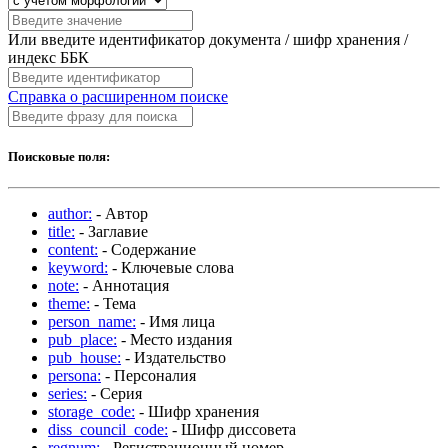
Или введите идентификатор документа / шифр хранения /
индекс ББК
Справка о расширенном поиске
Поисковые поля:
author:
- Автор
title:
- Заглавие
content:
- Содержание
keyword:
- Ключевые слова
note:
- Аннотация
theme:
- Тема
person_name:
- Имя лица
pub_place:
- Место издания
pub_house:
- Издательство
persona:
- Персоналия
series:
- Серия
storage_code:
- Шифр хранения
diss_council_code:
- Шифр диссовета
regnum:
- Регистрационный номер