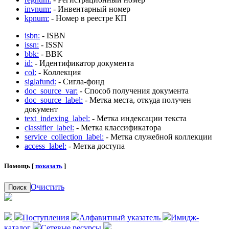
invnum:
- Инвентарный номер
kpnum:
- Номер в реестре КП
isbn:
- ISBN
issn:
- ISSN
bbk:
- BBK
id:
- Идентификатор документа
col:
- Коллекция
siglafund:
- Сигла-фонд
doc_source_var:
- Способ получения документа
doc_source_label:
- Метка места, откуда получен
документ
text_indexing_label:
- Метка индексации текста
classifier_label:
- Метка классификатора
service_collection_label:
- Метка служебной коллекции
access_label:
- Метка доступа
Помощь [
показать
]
Очистить
Поиск
Поступления
Алфавитный указатель
Имидж-
каталог
Сетевые ресурсы