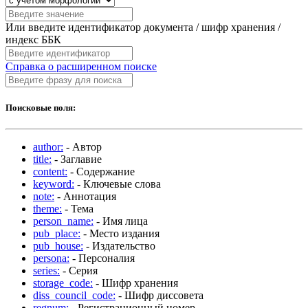
Или введите идентификатор документа / шифр хранения /
индекс ББК
Справка о расширенном поиске
Поисковые поля:
author:
- Автор
title:
- Заглавие
content:
- Содержание
keyword:
- Ключевые слова
note:
- Аннотация
theme:
- Тема
person_name:
- Имя лица
pub_place:
- Место издания
pub_house:
- Издательство
persona:
- Персоналия
series:
- Серия
storage_code:
- Шифр хранения
diss_council_code:
- Шифр диссовета
regnum:
- Регистрационный номер