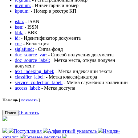
invnum:
- Инвентарный номер
kpnum:
- Номер в реестре КП
isbn:
- ISBN
issn:
- ISSN
bbk:
- BBK
id:
- Идентификатор документа
col:
- Коллекция
siglafund:
- Сигла-фонд
doc_source_var:
- Способ получения документа
doc_source_label:
- Метка места, откуда получен
документ
text_indexing_label:
- Метка индексации текста
classifier_label:
- Метка классификатора
service_collection_label:
- Метка служебной коллекции
access_label:
- Метка доступа
Помощь [
показать
]
Очистить
Поиск
Поступления
Алфавитный указатель
Имидж-
каталог
Сетевые ресурсы