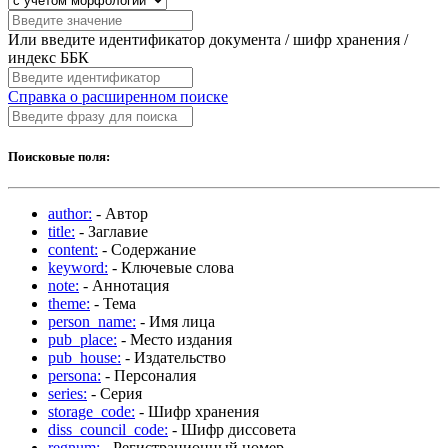
Или введите идентификатор документа / шифр хранения /
индекс ББК
Справка о расширенном поиске
Поисковые поля:
author:
- Автор
title:
- Заглавие
content:
- Содержание
keyword:
- Ключевые слова
note:
- Аннотация
theme:
- Тема
person_name:
- Имя лица
pub_place:
- Место издания
pub_house:
- Издательство
persona:
- Персоналия
series:
- Серия
storage_code:
- Шифр хранения
diss_council_code:
- Шифр диссовета
regnum:
- Регистрационный номер