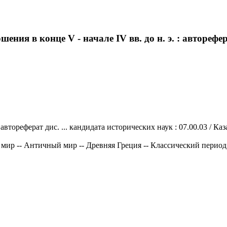
ения в конце V - начале IV вв. до н. э. : авторефер
втореферат дис. ... кандидата исторических наук : 07.00.03 / Казан
мир -- Античный мир -- Древняя Греция -- Классический период (