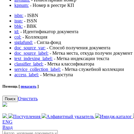
kpnum:
- Номер в реестре КП
isbn:
- ISBN
issn:
- ISSN
bbk:
- BBK
id:
- Идентификатор документа
col:
- Коллекция
siglafund:
- Сигла-фонд
doc_source_var:
- Способ получения документа
doc_source_label:
- Метка места, откуда получен документ
text_indexing_label:
- Метка индексации текста
classifier_label:
- Метка классификатора
service_collection_label:
- Метка служебной коллекции
access_label:
- Метка доступа
Помощь [
показать
]
Очистить
Поиск
Поступления
Алфавитный указатель
Имидж-каталог
ENG
Вход