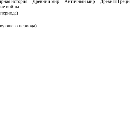
рная история -- Древний мир -- Античный мир -- Древняя Греция 
кие войны
 периода)
ствующего периода)