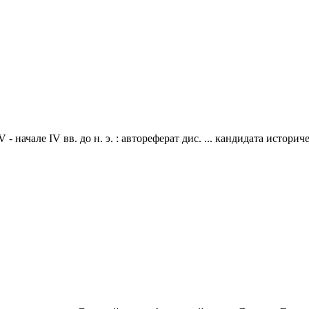
 начале IV вв. до н. э. : автореферат дис. ... кандидата историче