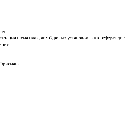
вич
нтация шума плавучих буровых установок : автореферат дис. ...
таций
 Эрисмана