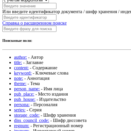
Или введите идентификатор документа / шифр хранения / инд
Справка о расширенном поиске
Поисковые поля:
author:
- Автор
title:
- Заглавие
content:
- Содержание
keyword:
- Ключевые слова
note:
- Аннотация
theme:
- Тема
person_name:
- Имя лица
pub_place:
- Место издания
pub_house:
- Издательство
persona:
- Персоналия
series:
- Серия
storage_code:
- Шифр хранения
diss_council_code:
- Шифр диссовета
regnum:
- Регистрационный номер
invnum:
- Инвентарный номер