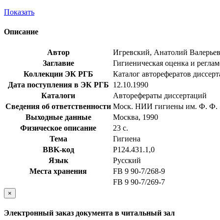
Показать
Описание
Автор
Игревский, Анатолий Валерье
Заглавие
Гигиеническая оценка и регламе
Коллекции ЭК РГБ
Каталог авторефератов диссер
Дата поступления в ЭК РГБ
12.10.1990
Каталоги
Авторефераты диссертаций
Сведения об ответственности
Моск. НИИ гигиены им. Ф. Ф.
Выходные данные
Москва, 1990
Физическое описание
23 с.
Тема
Гигиена
BBK-код
Р124.431.1,0
Язык
Русский
Места хранения
FB 9 90-7/268-9
FB 9 90-7/269-7
×
Электронный заказ документа в читальный зал