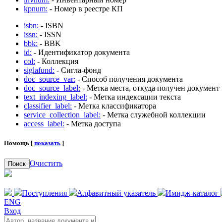
kpnum:
- Номер в реестре КП
isbn:
- ISBN
issn:
- ISSN
bbk:
- BBK
id:
- Идентификатор документа
col:
- Коллекция
siglafund:
- Сигла-фонд
doc_source_var:
- Способ получения документа
doc_source_label:
- Метка места, откуда получен документ
text_indexing_label:
- Метка индексации текста
classifier_label:
- Метка классификатора
service_collection_label:
- Метка служебной коллекции
access_label:
- Метка доступа
Помощь [
показать
]
Очистить
Поиск
Поступления
Алфавитный указатель
Имидж-каталог
ENG
Вход