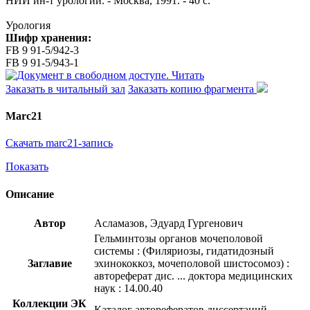
НИИ ин-т урологии. - Москва, 1991. - 40 с.
Урология
Шифр хранения:
FB 9 91-5/942-3
FB 9 91-5/943-1
Читать
Заказать в читальный зал
Заказать копию фрагмента
Marc21
Скачать marc21-запись
Показать
Описание
Автор
Асламазов, Эдуард Гургенович
Гельминтозы органов мочеполовой
системы : (Филяриозы, гидатидозный
Заглавие
эхинококкоз, мочеполовой шистосомоз) :
автореферат дис. ... доктора медицинских
наук : 14.00.40
Коллекции ЭК
Каталог авторефератов диссертаций