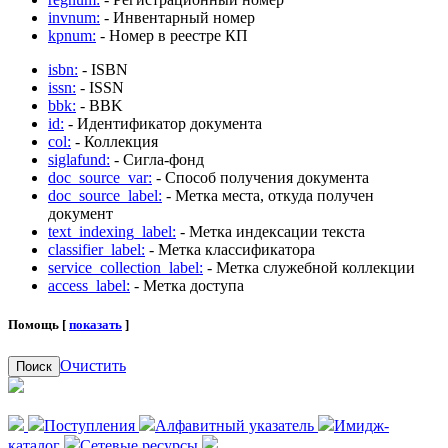
invnum:
- Инвентарный номер
kpnum:
- Номер в реестре КП
isbn:
- ISBN
issn:
- ISSN
bbk:
- BBK
id:
- Идентификатор документа
col:
- Коллекция
siglafund:
- Сигла-фонд
doc_source_var:
- Способ получения документа
doc_source_label:
- Метка места, откуда получен
документ
text_indexing_label:
- Метка индексации текста
classifier_label:
- Метка классификатора
service_collection_label:
- Метка служебной коллекции
access_label:
- Метка доступа
Помощь [
показать
]
Очистить
Поиск
Поступления
Алфавитный указатель
Имидж-
каталог
Сетевые ресурсы