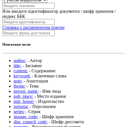
Или введите идентификатор документа / шифр хранения /
индекс ББК
Справка о расширенном поиске
Поисковые поля:
author:
- Автор
title:
- Заглавие
content:
- Содержание
keyword:
- Ключевые слова
note:
- Аннотация
theme:
- Тема
person_name:
- Имя лица
pub_place:
- Место издания
pub_house:
- Издательство
persona:
- Персоналия
series:
- Серия
storage_code:
- Шифр хранения
diss_council_code:
- Шифр диссовета
regnum:
- Регистрационный номер