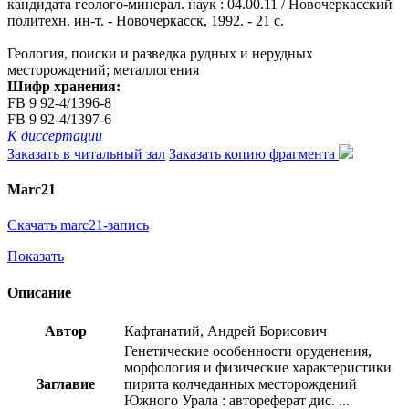
кандидата геолого-минерал. наук : 04.00.11 / Новочеркасский
политехн. ин-т. - Новочеркасск, 1992. - 21 с.
Геология, поиски и разведка рудных и нерудных
месторождений; металлогения
Шифр хранения:
FB 9 92-4/1396-8
FB 9 92-4/1397-6
К диссертации
Заказать в читальный зал
Заказать копию фрагмента
Marc21
Скачать marc21-запись
Показать
Описание
Автор
Кафтанатий, Андрей Борисович
Генетические особенности оруденения,
морфология и физические характеристики
Заглавие
пирита колчеданных месторождений
Южного Урала : автореферат дис. ...