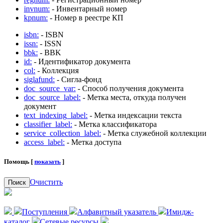
invnum:
- Инвентарный номер
kpnum:
- Номер в реестре КП
isbn:
- ISBN
issn:
- ISSN
bbk:
- BBK
id:
- Идентификатор документа
col:
- Коллекция
siglafund:
- Сигла-фонд
doc_source_var:
- Способ получения документа
doc_source_label:
- Метка места, откуда получен
документ
text_indexing_label:
- Метка индексации текста
classifier_label:
- Метка классификатора
service_collection_label:
- Метка служебной коллекции
access_label:
- Метка доступа
Помощь [
показать
]
Очистить
Поиск
Поступления
Алфавитный указатель
Имидж-
каталог
Сетевые ресурсы