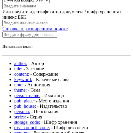
Или введите идентификатор документа / шифр хранения /
индекс ББК
Справка о расширенном поиске
Поисковые поля:
author:
- Автор
title:
- Заглавие
content:
- Содержание
keyword:
- Ключевые слова
note:
- Аннотация
theme:
- Тема
person_name:
- Имя лица
pub_place:
- Место издания
pub_house:
- Издательство
persona:
- Персоналия
series:
- Серия
storage_code:
- Шифр хранения
diss_council_code:
- Шифр диссовета
regnum:
- Регистрационный номер