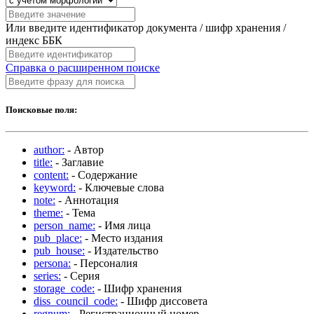
Или введите идентификатор документа / шифр хранения /
индекс ББК
Справка о расширенном поиске
Поисковые поля:
author:
- Автор
title:
- Заглавие
content:
- Содержание
keyword:
- Ключевые слова
note:
- Аннотация
theme:
- Тема
person_name:
- Имя лица
pub_place:
- Место издания
pub_house:
- Издательство
persona:
- Персоналия
series:
- Серия
storage_code:
- Шифр хранения
diss_council_code:
- Шифр диссовета
regnum:
- Регистрационный номер