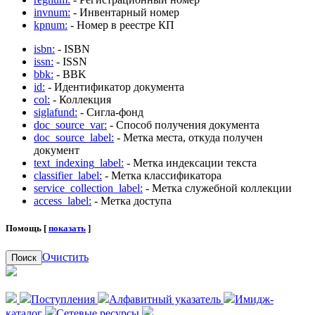
invnum:
- Инвентарный номер
kpnum:
- Номер в реестре КП
isbn:
- ISBN
issn:
- ISSN
bbk:
- BBK
id:
- Идентификатор документа
col:
- Коллекция
siglafund:
- Сигла-фонд
doc_source_var:
- Способ получения документа
doc_source_label:
- Метка места, откуда получен
документ
text_indexing_label:
- Метка индексации текста
classifier_label:
- Метка классификатора
service_collection_label:
- Метка служебной коллекции
access_label:
- Метка доступа
Помощь [
показать
]
Очистить
Поиск
Поступления
Алфавитный указатель
Имидж-
каталог
Сетевые ресурсы