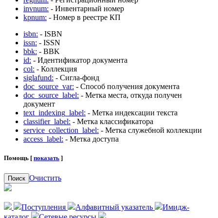
invnum:
- Инвентарный номер
kpnum:
- Номер в реестре КП
isbn:
- ISBN
issn:
- ISSN
bbk:
- BBK
id:
- Идентификатор документа
col:
- Коллекция
siglafund:
- Сигла-фонд
doc_source_var:
- Способ получения документа
doc_source_label:
- Метка места, откуда получен
документ
text_indexing_label:
- Метка индексации текста
classifier_label:
- Метка классификатора
service_collection_label:
- Метка служебной коллекции
access_label:
- Метка доступа
Помощь [
показать
]
Очистить
Поиск
Поступления
Алфавитный указатель
Имидж-
каталог
Сетевые ресурсы