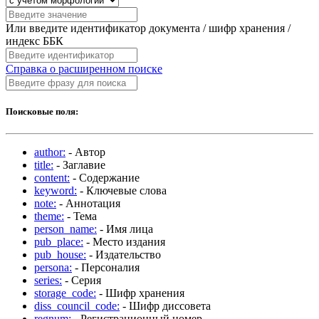
Или введите идентификатор документа / шифр хранения /
индекс ББК
Справка о расширенном поиске
Поисковые поля:
author:
- Автор
title:
- Заглавие
content:
- Содержание
keyword:
- Ключевые слова
note:
- Аннотация
theme:
- Тема
person_name:
- Имя лица
pub_place:
- Место издания
pub_house:
- Издательство
persona:
- Персоналия
series:
- Серия
storage_code:
- Шифр хранения
diss_council_code:
- Шифр диссовета
regnum:
- Регистрационный номер