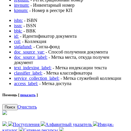
invnum:
- Инвентарный номер
kpnum:
- Номер в реестре КП
isbn:
- ISBN
issn:
- ISSN
bbk:
- BBK
id:
- Идентификатор документа
col:
- Коллекция
siglafund:
- Сигла-фонд
doc_source_var:
- Способ получения документа
doc_source_label:
- Метка места, откуда получен
документ
text_indexing_label:
- Метка индексации текста
classifier_label:
- Метка классификатора
service_collection_label:
- Метка служебной коллекции
access_label:
- Метка доступа
Помощь [
показать
]
Очистить
Поиск
Поступления
Алфавитный указатель
Имидж-
каталог
Сетевые ресурсы