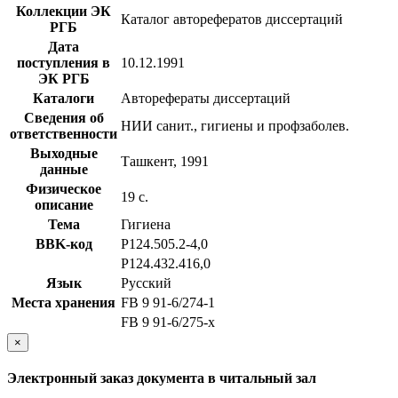
Коллекции ЭК
Каталог авторефератов диссертаций
РГБ
Дата
поступления в
10.12.1991
ЭК РГБ
Каталоги
Авторефераты диссертаций
Сведения об
НИИ санит., гигиены и профзаболев.
ответственности
Выходные
Ташкент, 1991
данные
Физическое
19 с.
описание
Тема
Гигиена
BBK-код
Р124.505.2-4,0
Р124.432.416,0
Язык
Русский
Места хранения
FB 9 91-6/274-1
FB 9 91-6/275-x
×
Электронный заказ документа в читальный зал