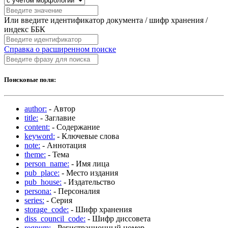
Или введите идентификатор документа / шифр хранения /
индекс ББК
Справка о расширенном поиске
Поисковые поля:
author:
- Автор
title:
- Заглавие
content:
- Содержание
keyword:
- Ключевые слова
note:
- Аннотация
theme:
- Тема
person_name:
- Имя лица
pub_place:
- Место издания
pub_house:
- Издательство
persona:
- Персоналия
series:
- Серия
storage_code:
- Шифр хранения
diss_council_code:
- Шифр диссовета
regnum:
- Регистрационный номер