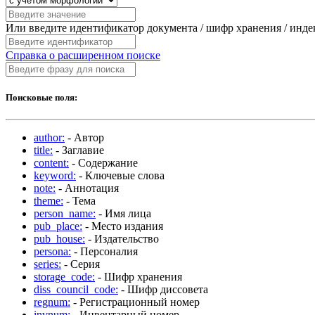
Или введите идентификатор документа / шифр хранения / инд
Справка о расширенном поиске
Поисковые поля:
author:
- Автор
title:
- Заглавие
content:
- Содержание
keyword:
- Ключевые слова
note:
- Аннотация
theme:
- Тема
person_name:
- Имя лица
pub_place:
- Место издания
pub_house:
- Издательство
persona:
- Персоналия
series:
- Серия
storage_code:
- Шифр хранения
diss_council_code:
- Шифр диссовета
regnum:
- Регистрационный номер
invnum:
- Инвентарный номер