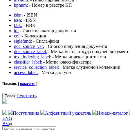
kpnum:
- Номер в реестре КП
isbn:
- ISBN
issn:
- ISSN
bbk:
- BBK
id:
- Идентификатор документа
col:
- Коллекция
siglafund:
- Сигла-фонд
doc_source_var:
- Способ получения документа
doc_source_label:
- Метка места, откуда получен документ
text_indexing_label:
- Метка индексации текста
classifier_label:
- Метка классификатора
service_collection_label:
- Метка служебной коллекции
access_label:
- Метка доступа
Помощь [
показать
]
Очистить
Поиск
Поступления
Алфавитный указатель
Имидж-каталог
ENG
Вход