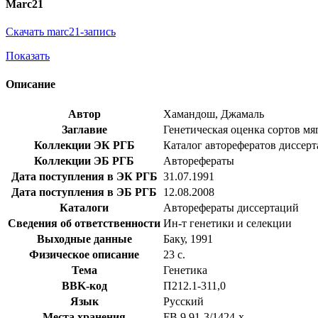
Marc21
Скачать marc21-запись
Показать
Описание
Автор
Хамандош, Джамаль
Заглавие
Генетическая оценка сортов мяг
Коллекции ЭК РГБ
Каталог авторефератов диссер
Коллекции ЭБ РГБ
Авторефераты
Дата поступления в ЭК РГБ
31.07.1991
Дата поступления в ЭБ РГБ
12.08.2008
Каталоги
Авторефераты диссертаций
Сведения об ответственности
Ин-т генетики и селекции
Выходные данные
Баку, 1991
Физическое описание
23 с.
Тема
Генетика
BBK-код
П212.1-311,0
Язык
Русский
Места хранения
FB 9 91-3/1424-x