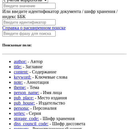
Или введите идентификатор документа / шифр хранения /
индекс ББК
Справка о расширенном поиске
Поисковые поля:
author:
- Автор
title:
- Заглавие
content:
- Содержание
keyword:
- Ключевые слова
note:
- Аннотация
theme:
- Тема
person_name:
- Имя лица
pub_place:
- Место издания
pub_house:
- Издательство
persona:
- Персоналия
series:
- Серия
storage_code:
- Шифр хранения
diss_council_code:
- Шифр диссовета
regnum:
- Регистрационный номер