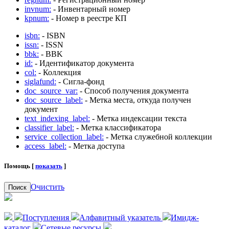
invnum:
- Инвентарный номер
kpnum:
- Номер в реестре КП
isbn:
- ISBN
issn:
- ISSN
bbk:
- BBK
id:
- Идентификатор документа
col:
- Коллекция
siglafund:
- Сигла-фонд
doc_source_var:
- Способ получения документа
doc_source_label:
- Метка места, откуда получен
документ
text_indexing_label:
- Метка индексации текста
classifier_label:
- Метка классификатора
service_collection_label:
- Метка служебной коллекции
access_label:
- Метка доступа
Помощь [
показать
]
Очистить
Поиск
Поступления
Алфавитный указатель
Имидж-
каталог
Сетевые ресурсы