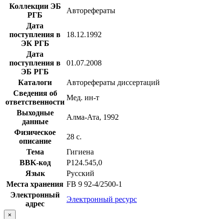
Коллекции ЭБ
Авторефераты
РГБ
Дата
поступления в
18.12.1992
ЭК РГБ
Дата
поступления в
01.07.2008
ЭБ РГБ
Каталоги
Авторефераты диссертаций
Сведения об
Мед. ин-т
ответственности
Выходные
Алма-Ата, 1992
данные
Физическое
28 с.
описание
Тема
Гигиена
BBK-код
Р124.545,0
Язык
Русский
Места хранения
FB 9 92-4/2500-1
Электронный
Электронный ресурс
адрес
×