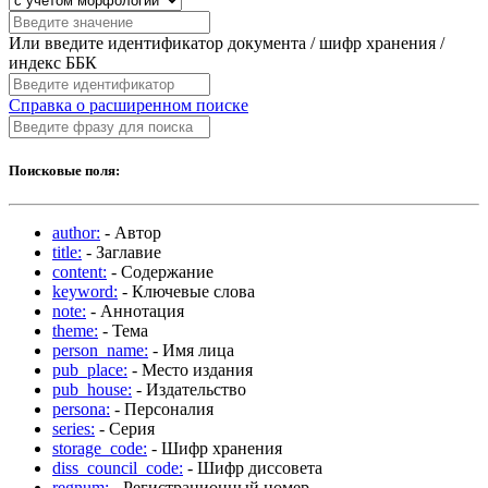
Или введите идентификатор документа / шифр хранения /
индекс ББК
Справка о расширенном поиске
Поисковые поля:
author:
- Автор
title:
- Заглавие
content:
- Содержание
keyword:
- Ключевые слова
note:
- Аннотация
theme:
- Тема
person_name:
- Имя лица
pub_place:
- Место издания
pub_house:
- Издательство
persona:
- Персоналия
series:
- Серия
storage_code:
- Шифр хранения
diss_council_code:
- Шифр диссовета
regnum:
- Регистрационный номер