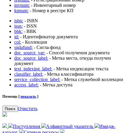
invnum:
- Инвентарный номер
kpnum:
- Номер в реестре КП
isbn:
- ISBN
issn:
- ISSN
bbk:
- BBK
id:
- Идентификатор документа
col:
- Коллекция
siglafund:
- Сигла-фонд
doc_source_var:
- Способ получения документа
doc_source_label:
- Метка места, откуда получен
документ
text_indexing_label:
- Метка индексации текста
classifier_label:
- Метка классификатора
service_collection_label:
- Метка служебной коллекции
access_label:
- Метка доступа
Помощь [
показать
]
Очистить
Поиск
Поступления
Алфавитный указатель
Имидж-
каталог
Сетевые ресурсы