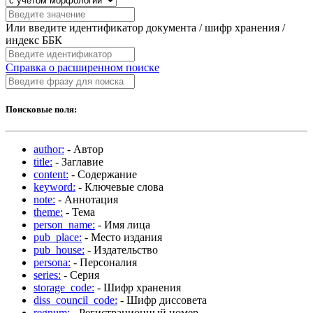
Или введите идентификатор документа / шифр хранения /
индекс ББК
Справка о расширенном поиске
Поисковые поля:
author:
- Автор
title:
- Заглавие
content:
- Содержание
keyword:
- Ключевые слова
note:
- Аннотация
theme:
- Тема
person_name:
- Имя лица
pub_place:
- Место издания
pub_house:
- Издательство
persona:
- Персоналия
series:
- Серия
storage_code:
- Шифр хранения
diss_council_code:
- Шифр диссовета
regnum:
- Регистрационный номер