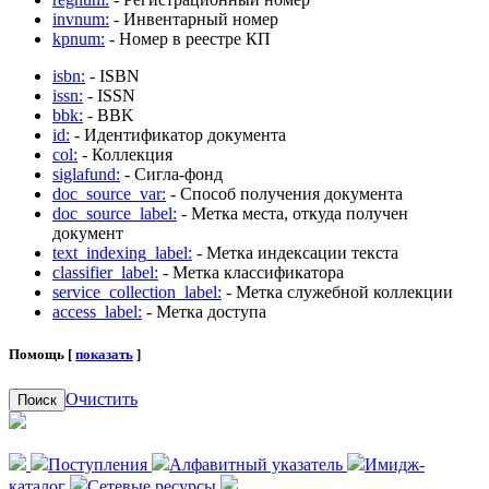
invnum:
- Инвентарный номер
kpnum:
- Номер в реестре КП
isbn:
- ISBN
issn:
- ISSN
bbk:
- BBK
id:
- Идентификатор документа
col:
- Коллекция
siglafund:
- Сигла-фонд
doc_source_var:
- Способ получения документа
doc_source_label:
- Метка места, откуда получен
документ
text_indexing_label:
- Метка индексации текста
classifier_label:
- Метка классификатора
service_collection_label:
- Метка служебной коллекции
access_label:
- Метка доступа
Помощь [
показать
]
Очистить
Поиск
Поступления
Алфавитный указатель
Имидж-
каталог
Сетевые ресурсы