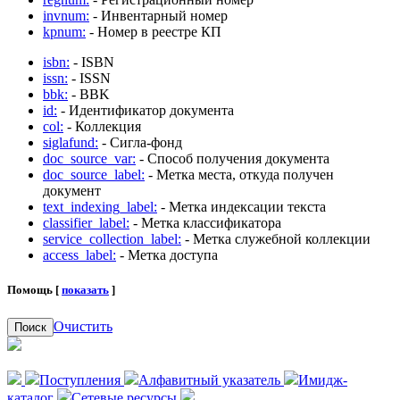
invnum:
- Инвентарный номер
kpnum:
- Номер в реестре КП
isbn:
- ISBN
issn:
- ISSN
bbk:
- BBK
id:
- Идентификатор документа
col:
- Коллекция
siglafund:
- Сигла-фонд
doc_source_var:
- Способ получения документа
doc_source_label:
- Метка места, откуда получен
документ
text_indexing_label:
- Метка индексации текста
classifier_label:
- Метка классификатора
service_collection_label:
- Метка служебной коллекции
access_label:
- Метка доступа
Помощь [
показать
]
Очистить
Поиск
Поступления
Алфавитный указатель
Имидж-
каталог
Сетевые ресурсы