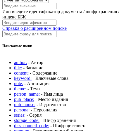
Или введите идентификатор документа / шифр хранения /
индекс ББК
Справка о расширенном поиске
Поисковые поля:
author:
- Автор
title:
- Заглавие
content:
- Содержание
keyword:
- Ключевые слова
note:
- Аннотация
theme:
- Тема
person_name:
- Имя лица
pub_place:
- Место издания
pub_house:
- Издательство
persona:
- Персоналия
series:
- Серия
storage_code:
- Шифр хранения
diss_council_code:
- Шифр диссовета
regnum:
- Регистрационный номер