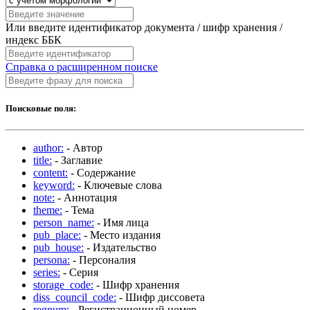
Или введите идентификатор документа / шифр хранения /
индекс ББК
Справка о расширенном поиске
Поисковые поля:
author:
- Автор
title:
- Заглавие
content:
- Содержание
keyword:
- Ключевые слова
note:
- Аннотация
theme:
- Тема
person_name:
- Имя лица
pub_place:
- Место издания
pub_house:
- Издательство
persona:
- Персоналия
series:
- Серия
storage_code:
- Шифр хранения
diss_council_code:
- Шифр диссовета
regnum:
- Регистрационный номер