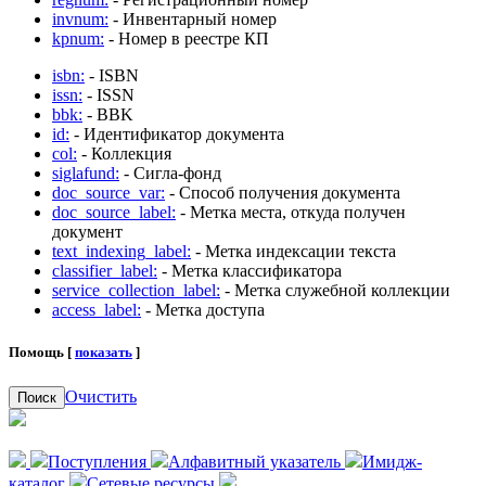
invnum:
- Инвентарный номер
kpnum:
- Номер в реестре КП
isbn:
- ISBN
issn:
- ISSN
bbk:
- BBK
id:
- Идентификатор документа
col:
- Коллекция
siglafund:
- Сигла-фонд
doc_source_var:
- Способ получения документа
doc_source_label:
- Метка места, откуда получен
документ
text_indexing_label:
- Метка индексации текста
classifier_label:
- Метка классификатора
service_collection_label:
- Метка служебной коллекции
access_label:
- Метка доступа
Помощь [
показать
]
Очистить
Поиск
Поступления
Алфавитный указатель
Имидж-
каталог
Сетевые ресурсы