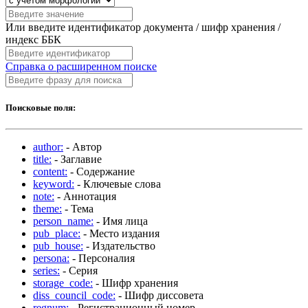
Или введите идентификатор документа / шифр хранения /
индекс ББК
Справка о расширенном поиске
Поисковые поля:
author:
- Автор
title:
- Заглавие
content:
- Содержание
keyword:
- Ключевые слова
note:
- Аннотация
theme:
- Тема
person_name:
- Имя лица
pub_place:
- Место издания
pub_house:
- Издательство
persona:
- Персоналия
series:
- Серия
storage_code:
- Шифр хранения
diss_council_code:
- Шифр диссовета
regnum:
- Регистрационный номер