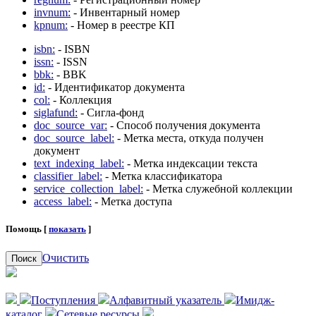
invnum:
- Инвентарный номер
kpnum:
- Номер в реестре КП
isbn:
- ISBN
issn:
- ISSN
bbk:
- BBK
id:
- Идентификатор документа
col:
- Коллекция
siglafund:
- Сигла-фонд
doc_source_var:
- Способ получения документа
doc_source_label:
- Метка места, откуда получен
документ
text_indexing_label:
- Метка индексации текста
classifier_label:
- Метка классификатора
service_collection_label:
- Метка служебной коллекции
access_label:
- Метка доступа
Помощь [
показать
]
Очистить
Поиск
Поступления
Алфавитный указатель
Имидж-
каталог
Сетевые ресурсы