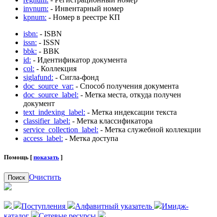
invnum:
- Инвентарный номер
kpnum:
- Номер в реестре КП
isbn:
- ISBN
issn:
- ISSN
bbk:
- BBK
id:
- Идентификатор документа
col:
- Коллекция
siglafund:
- Сигла-фонд
doc_source_var:
- Способ получения документа
doc_source_label:
- Метка места, откуда получен
документ
text_indexing_label:
- Метка индексации текста
classifier_label:
- Метка классификатора
service_collection_label:
- Метка служебной коллекции
access_label:
- Метка доступа
Помощь [
показать
]
Очистить
Поиск
Поступления
Алфавитный указатель
Имидж-
каталог
Сетевые ресурсы