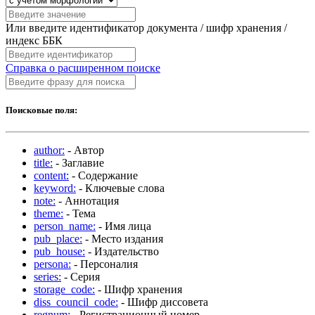
Или введите идентификатор документа / шифр хранения /
индекс ББК
Справка о расширенном поиске
Поисковые поля:
author:
- Автор
title:
- Заглавие
content:
- Содержание
keyword:
- Ключевые слова
note:
- Аннотация
theme:
- Тема
person_name:
- Имя лица
pub_place:
- Место издания
pub_house:
- Издательство
persona:
- Персоналия
series:
- Серия
storage_code:
- Шифр хранения
diss_council_code:
- Шифр диссовета
regnum:
- Регистрационный номер