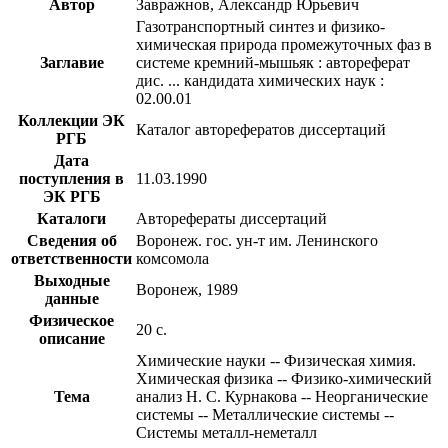
Автор
Завражнов, Александр Юрьевич
Газотранспортный синтез и физико-
химическая природа промежуточных фаз в
Заглавие
системе кремний-мышьяк : автореферат
дис. ... кандидата химических наук :
02.00.01
Коллекции ЭК
Каталог авторефератов диссертаций
РГБ
Дата
поступления в
11.03.1990
ЭК РГБ
Каталоги
Авторефераты диссертаций
Сведения об
Воронеж. гос. ун-т им. Ленинского
ответственности
комсомола
Выходные
Воронеж, 1989
данные
Физическое
20 с.
описание
Химические науки -- Физическая химия.
Химическая физика -- Физико-химический
Тема
анализ Н. С. Курнакова -- Неорганические
системы -- Металлические системы --
Системы металл-неметалл