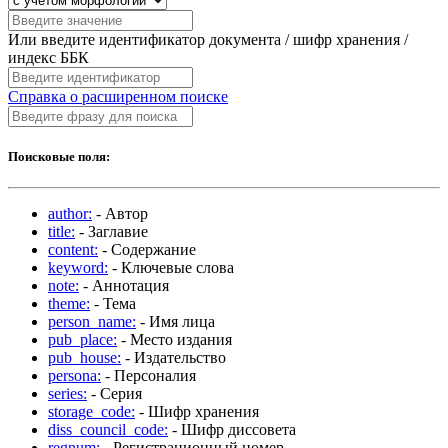
Или введите идентификатор документа / шифр хранения /
индекс ББК
Справка о расширенном поиске
Поисковые поля:
author:
- Автор
title:
- Заглавие
content:
- Содержание
keyword:
- Ключевые слова
note:
- Аннотация
theme:
- Тема
person_name:
- Имя лица
pub_place:
- Место издания
pub_house:
- Издательство
persona:
- Персоналия
series:
- Серия
storage_code:
- Шифр хранения
diss_council_code:
- Шифр диссовета
regnum:
- Регистрационный номер