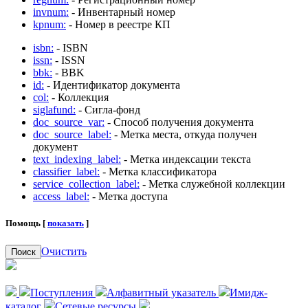
invnum:
- Инвентарный номер
kpnum:
- Номер в реестре КП
isbn:
- ISBN
issn:
- ISSN
bbk:
- BBK
id:
- Идентификатор документа
col:
- Коллекция
siglafund:
- Сигла-фонд
doc_source_var:
- Способ получения документа
doc_source_label:
- Метка места, откуда получен
документ
text_indexing_label:
- Метка индексации текста
classifier_label:
- Метка классификатора
service_collection_label:
- Метка служебной коллекции
access_label:
- Метка доступа
Помощь [
показать
]
Очистить
Поиск
Поступления
Алфавитный указатель
Имидж-
каталог
Сетевые ресурсы