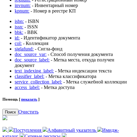
invnum:
- Инвентарный номер
kpnum:
- Номер в реестре КП
isbn:
- ISBN
issn:
- ISSN
bbk:
- BBK
id:
- Идентификатор документа
col:
- Коллекция
siglafund:
- Сигла-фонд
doc_source_var:
- Способ получения документа
doc_source_label:
- Метка места, откуда получен
документ
text_indexing_label:
- Метка индексации текста
classifier_label:
- Метка классификатора
service_collection_label:
- Метка служебной коллекции
access_label:
- Метка доступа
Помощь [
показать
]
Очистить
Поиск
Поступления
Алфавитный указатель
Имидж-
каталог
Сетевые ресурсы