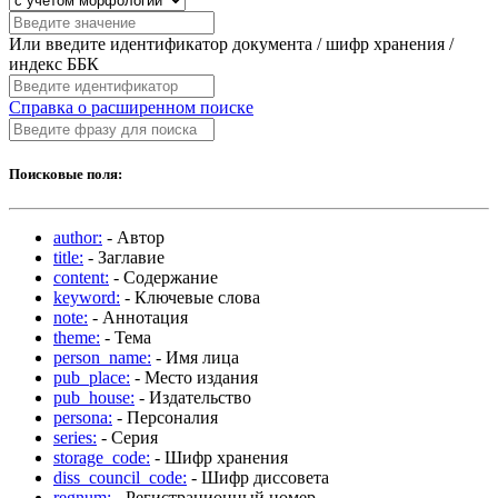
Или введите идентификатор документа / шифр хранения /
индекс ББК
Справка о расширенном поиске
Поисковые поля:
author:
- Автор
title:
- Заглавие
content:
- Содержание
keyword:
- Ключевые слова
note:
- Аннотация
theme:
- Тема
person_name:
- Имя лица
pub_place:
- Место издания
pub_house:
- Издательство
persona:
- Персоналия
series:
- Серия
storage_code:
- Шифр хранения
diss_council_code:
- Шифр диссовета
regnum:
- Регистрационный номер