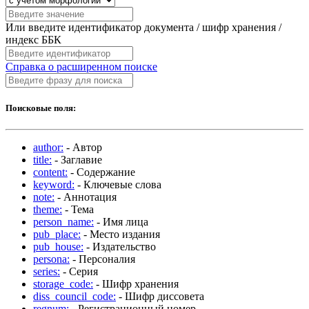
Или введите идентификатор документа / шифр хранения /
индекс ББК
Справка о расширенном поиске
Поисковые поля:
author:
- Автор
title:
- Заглавие
content:
- Содержание
keyword:
- Ключевые слова
note:
- Аннотация
theme:
- Тема
person_name:
- Имя лица
pub_place:
- Место издания
pub_house:
- Издательство
persona:
- Персоналия
series:
- Серия
storage_code:
- Шифр хранения
diss_council_code:
- Шифр диссовета
regnum:
- Регистрационный номер