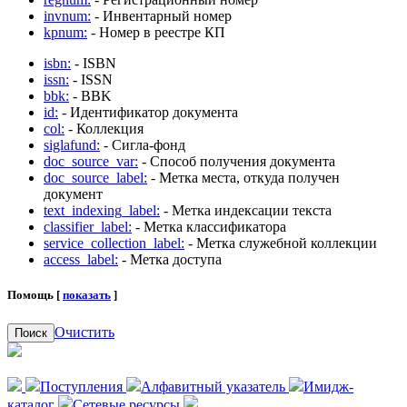
invnum:
- Инвентарный номер
kpnum:
- Номер в реестре КП
isbn:
- ISBN
issn:
- ISSN
bbk:
- BBK
id:
- Идентификатор документа
col:
- Коллекция
siglafund:
- Сигла-фонд
doc_source_var:
- Способ получения документа
doc_source_label:
- Метка места, откуда получен
документ
text_indexing_label:
- Метка индексации текста
classifier_label:
- Метка классификатора
service_collection_label:
- Метка служебной коллекции
access_label:
- Метка доступа
Помощь [
показать
]
Очистить
Поиск
Поступления
Алфавитный указатель
Имидж-
каталог
Сетевые ресурсы