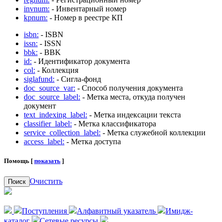
invnum:
- Инвентарный номер
kpnum:
- Номер в реестре КП
isbn:
- ISBN
issn:
- ISSN
bbk:
- BBK
id:
- Идентификатор документа
col:
- Коллекция
siglafund:
- Сигла-фонд
doc_source_var:
- Способ получения документа
doc_source_label:
- Метка места, откуда получен
документ
text_indexing_label:
- Метка индексации текста
classifier_label:
- Метка классификатора
service_collection_label:
- Метка служебной коллекции
access_label:
- Метка доступа
Помощь [
показать
]
Очистить
Поиск
Поступления
Алфавитный указатель
Имидж-
каталог
Сетевые ресурсы