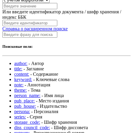
Или введите идентификатор документа / шифр хранения /
индекс ББК
Справка о расширенном поиске
Поисковые поля:
author:
- Автор
title:
- Заглавие
content:
- Содержание
keyword:
- Ключевые слова
note:
- Аннотация
theme:
- Тема
person_name:
- Имя лица
pub_place:
- Место издания
pub_house:
- Издательство
persona:
- Персоналия
series:
- Серия
storage_code:
- Шифр хранения
diss_council_code:
- Шифр диссовета
regnum:
- Регистрационный номер