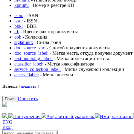
kpnum:
- Номер в реестре КП
isbn:
- ISBN
issn:
- ISSN
bbk:
- BBK
id:
- Идентификатор документа
col:
- Коллекция
siglafund:
- Сигла-фонд
doc_source_var:
- Способ получения документа
doc_source_label:
- Метка места, откуда получен документ
text_indexing_label:
- Метка индексации текста
classifier_label:
- Метка классификатора
service_collection_label:
- Метка служебной коллекции
access_label:
- Метка доступа
Помощь [
показать
]
Очистить
Поиск
Поступления
Алфавитный указатель
Имидж-каталог
ENG
Вход