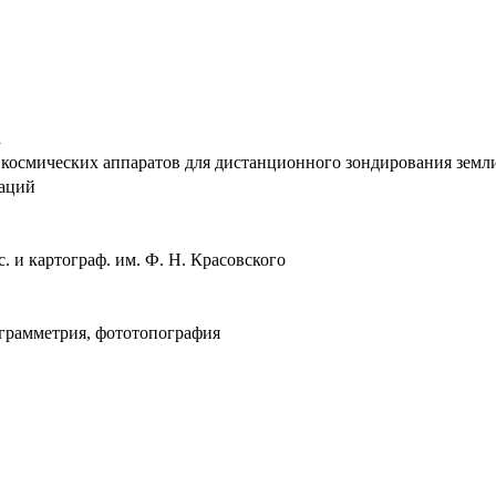
а
космических аппаратов для дистанционного зондирования земли : 
таций
ос. и картограф. им. Ф. Н. Красовского
грамметрия, фототопография