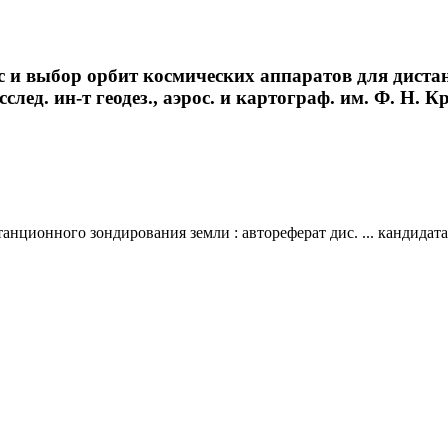
с и выбор орбит космических аппаратов для диста
сслед. ин-т геодез., аэрос. и картограф. им. Ф. Н. Кр
ционного зондирования земли : автореферат дис. ... кандидата те