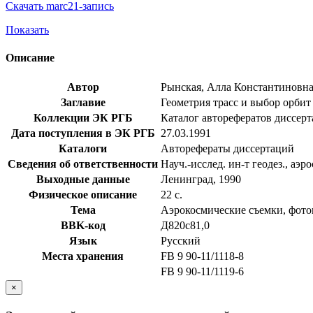
Скачать marc21-запись
Показать
Описание
Автор
Рынская, Алла Константиновн
Заглавие
Геометрия трасс и выбор орбит 
Коллекции ЭК РГБ
Каталог авторефератов диссер
Дата поступления в ЭК РГБ
27.03.1991
Каталоги
Авторефераты диссертаций
Сведения об ответственности
Науч.-исслед. ин-т геодез., аэр
Выходные данные
Ленинград, 1990
Физическое описание
22 с.
Тема
Аэрокосмические съемки, фото
BBK-код
Д820с81,0
Язык
Русский
Места хранения
FB 9 90-11/1118-8
FB 9 90-11/1119-6
×