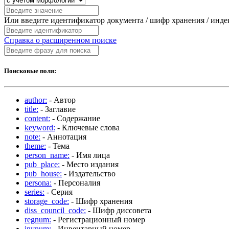
Или введите идентификатор документа / шифр хранения / инд
Справка о расширенном поиске
Поисковые поля:
author:
- Автор
title:
- Заглавие
content:
- Содержание
keyword:
- Ключевые слова
note:
- Аннотация
theme:
- Тема
person_name:
- Имя лица
pub_place:
- Место издания
pub_house:
- Издательство
persona:
- Персоналия
series:
- Серия
storage_code:
- Шифр хранения
diss_council_code:
- Шифр диссовета
regnum:
- Регистрационный номер
invnum:
- Инвентарный номер