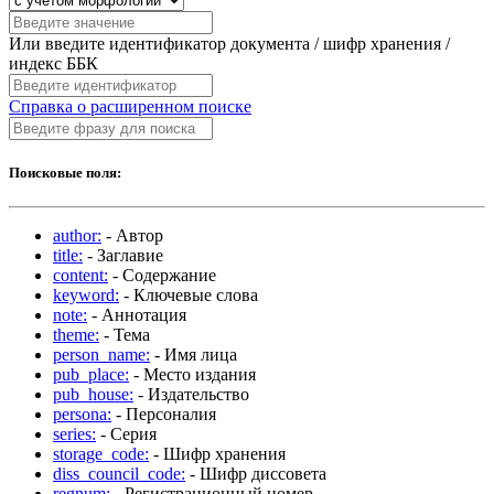
Или введите идентификатор документа / шифр хранения /
индекс ББК
Справка о расширенном поиске
Поисковые поля:
author:
- Автор
title:
- Заглавие
content:
- Содержание
keyword:
- Ключевые слова
note:
- Аннотация
theme:
- Тема
person_name:
- Имя лица
pub_place:
- Место издания
pub_house:
- Издательство
persona:
- Персоналия
series:
- Серия
storage_code:
- Шифр хранения
diss_council_code:
- Шифр диссовета
regnum:
- Регистрационный номер