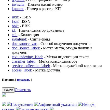
invnum:
- Инвентарный номер
kpnum:
- Номер в реестре КП
isbn:
- ISBN
issn:
- ISSN
bbk:
- BBK
id:
- Идентификатор документа
col:
- Коллекция
siglafund:
- Сигла-фонд
doc_source_var:
- Способ получения документа
doc_source_label:
- Метка места, откуда получен
документ
text_indexing_label:
- Метка индексации текста
classifier_label:
- Метка классификатора
service_collection_label:
- Метка служебной коллекции
access_label:
- Метка доступа
Помощь [
показать
]
Очистить
Поиск
Поступления
Алфавитный указатель
Имидж-
каталог
Сетевые ресурсы