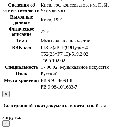
Сведения об
Киев. гос. консерватор. им. П. И.
ответственности
Чайковского
Выходные
Киев, 1991
данные
Физическое
22 с.
описание
Тема
Музыкальное искусство
BBK-код
Щ313(2Р=Р)09Пудож,0
Т52(23=Р7,13)-519.2,02
Т595.192,02
Специальность
17.00.02: Музыкальное искусство
Язык
Русский
Места хранения
FB 9 91-4/691-8
FB 9 98-10/1683-7
×
Электронный заказ документа в читальный зал
Загрузка...
×