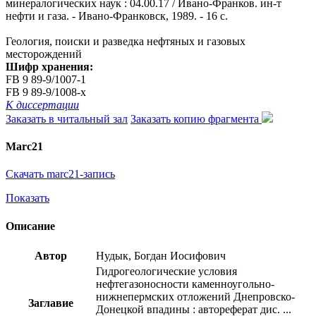
минералогических наук : 04.00.17 / Ивано-Франков. ин-т
нефти и газа. - Ивано-Франковск, 1989. - 16 с.
Геология, поиски и разведка нефтяных и газовых
месторождений
Шифр хранения:
FB 9 89-9/1007-1
FB 9 89-9/1008-x
К диссертации
Заказать в читальный зал
Заказать копию фрагмента
Marc21
Скачать marc21-запись
Показать
Описание
Автор
Нудык, Богдан Иосифович
Гидрогеологические условия
нефтегазоносности каменноугольно-
нижнепермских отложений Днепровско-
Заглавие
Донецкой впадины : автореферат дис. ...