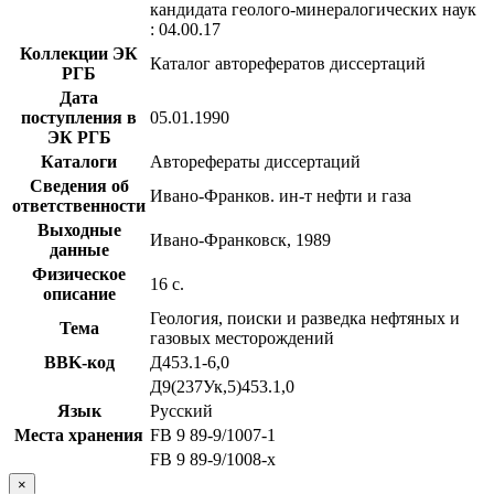
кандидата геолого-минералогических наук
: 04.00.17
Коллекции ЭК
Каталог авторефератов диссертаций
РГБ
Дата
поступления в
05.01.1990
ЭК РГБ
Каталоги
Авторефераты диссертаций
Сведения об
Ивано-Франков. ин-т нефти и газа
ответственности
Выходные
Ивано-Франковск, 1989
данные
Физическое
16 с.
описание
Геология, поиски и разведка нефтяных и
Тема
газовых месторождений
BBK-код
Д453.1-6,0
Д9(237Ук,5)453.1,0
Язык
Русский
Места хранения
FB 9 89-9/1007-1
FB 9 89-9/1008-x
×