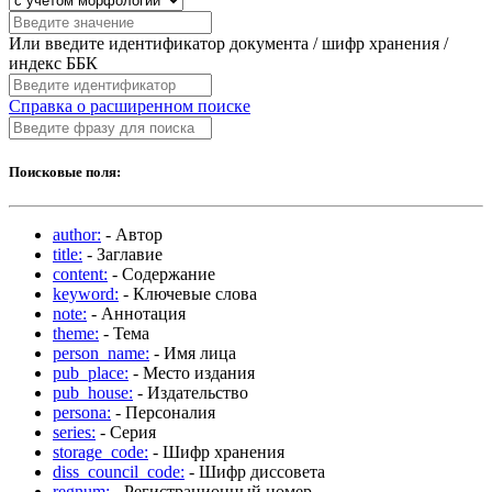
Или введите идентификатор документа / шифр хранения /
индекс ББК
Справка о расширенном поиске
Поисковые поля:
author:
- Автор
title:
- Заглавие
content:
- Содержание
keyword:
- Ключевые слова
note:
- Аннотация
theme:
- Тема
person_name:
- Имя лица
pub_place:
- Место издания
pub_house:
- Издательство
persona:
- Персоналия
series:
- Серия
storage_code:
- Шифр хранения
diss_council_code:
- Шифр диссовета
regnum:
- Регистрационный номер