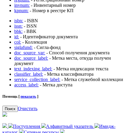
invnum:
- Инвентарный номер
kpnum:
- Номер в реестре КП
isbn:
- ISBN
issn:
- ISSN
bbk:
- BBK
id:
- Идентификатор документа
col:
- Коллекция
siglafund:
- Сигла-фонд
doc_source_var:
- Способ получения документа
doc_source_label:
- Метка места, откуда получен
документ
text_indexing_label:
- Метка индексации текста
classifier_label:
- Метка классификатора
service_collection_label:
- Метка служебной коллекции
access_label:
- Метка доступа
Помощь [
показать
]
Очистить
Поиск
Поступления
Алфавитный указатель
Имидж-
каталог
Сетевые ресурсы