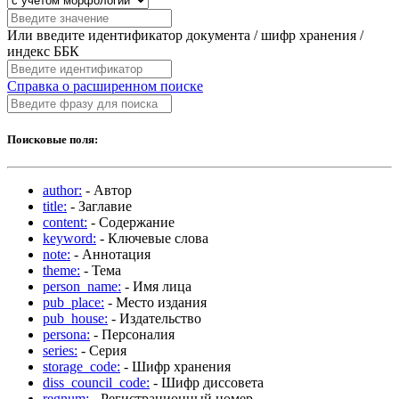
Или введите идентификатор документа / шифр хранения /
индекс ББК
Справка о расширенном поиске
Поисковые поля:
author:
- Автор
title:
- Заглавие
content:
- Содержание
keyword:
- Ключевые слова
note:
- Аннотация
theme:
- Тема
person_name:
- Имя лица
pub_place:
- Место издания
pub_house:
- Издательство
persona:
- Персоналия
series:
- Серия
storage_code:
- Шифр хранения
diss_council_code:
- Шифр диссовета
regnum:
- Регистрационный номер