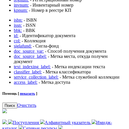
invnum:
- Инвентарный номер
kpnum:
- Номер в реестре КП
isbn:
- ISBN
issn:
- ISSN
bbk:
- BBK
id:
- Идентификатор документа
col:
- Коллекция
siglafund:
- Сигла-фонд
doc_source_var:
- Способ получения документа
doc_source_label:
- Метка места, откуда получен
документ
text_indexing_label:
- Метка индексации текста
classifier_label:
- Метка классификатора
service_collection_label:
- Метка служебной коллекции
access_label:
- Метка доступа
Помощь [
показать
]
Очистить
Поиск
Поступления
Алфавитный указатель
Имидж-
каталог
Сетевые ресурсы