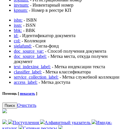
invnum:
- Инвентарный номер
kpnum:
- Номер в реестре КП
isbn:
- ISBN
issn:
- ISSN
bbk:
- BBK
id:
- Идентификатор документа
col:
- Коллекция
siglafund:
- Сигла-фонд
doc_source_var:
- Способ получения документа
doc_source_label:
- Метка места, откуда получен
документ
text_indexing_label:
- Метка индексации текста
classifier_label:
- Метка классификатора
service_collection_label:
- Метка служебной коллекции
access_label:
- Метка доступа
Помощь [
показать
]
Очистить
Поиск
Поступления
Алфавитный указатель
Имидж-
каталог
Сетевые ресурсы