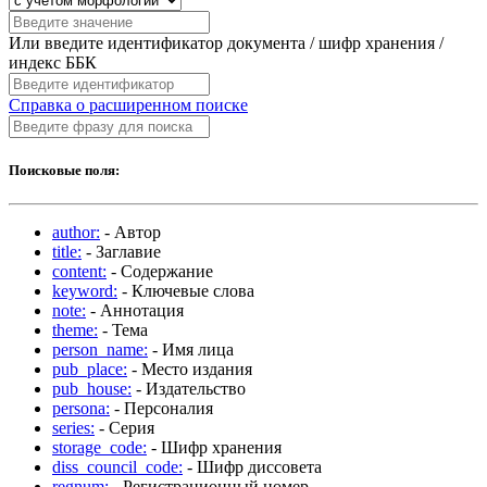
Или введите идентификатор документа / шифр хранения /
индекс ББК
Справка о расширенном поиске
Поисковые поля:
author:
- Автор
title:
- Заглавие
content:
- Содержание
keyword:
- Ключевые слова
note:
- Аннотация
theme:
- Тема
person_name:
- Имя лица
pub_place:
- Место издания
pub_house:
- Издательство
persona:
- Персоналия
series:
- Серия
storage_code:
- Шифр хранения
diss_council_code:
- Шифр диссовета
regnum:
- Регистрационный номер