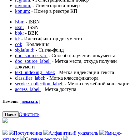
invnum:
- Инвентарный номер
kpnum:
- Номер в реестре КП
isbn:
- ISBN
issn:
- ISSN
bbk:
- BBK
id:
- Идентификатор документа
col:
- Коллекция
siglafund:
- Сигла-фонд
doc_source_var:
- Способ получения документа
doc_source_label:
- Метка места, откуда получен
документ
text_indexing_label:
- Метка индексации текста
classifier_label:
- Метка классификатора
service_collection_label:
- Метка служебной коллекции
access_label:
- Метка доступа
Помощь [
показать
]
Очистить
Поиск
Поступления
Алфавитный указатель
Имидж-
каталог
Сетевые ресурсы