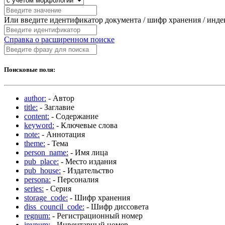
Или введите идентификатор документа / шифр хранения / инд
Справка о расширенном поиске
Поисковые поля:
author:
- Автор
title:
- Заглавие
content:
- Содержание
keyword:
- Ключевые слова
note:
- Аннотация
theme:
- Тема
person_name:
- Имя лица
pub_place:
- Место издания
pub_house:
- Издательство
persona:
- Персоналия
series:
- Серия
storage_code:
- Шифр хранения
diss_council_code:
- Шифр диссовета
regnum:
- Регистрационный номер
invnum:
- Инвентарный номер