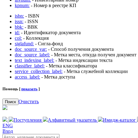
kpnum:
- Номер в реестре КП
isbn:
- ISBN
issn:
- ISSN
bbk:
- BBK
id:
- Идентификатор документа
col:
- Коллекция
siglafund:
- Сигла-фонд
doc_source_var:
- Способ получения документа
doc_source_label:
- Метка места, откуда получен документ
text_indexing_label:
- Метка индексации текста
classifier_label:
- Метка классификатора
service_collection_label:
- Метка служебной коллекции
access_label:
- Метка доступа
Помощь [
показать
]
Очистить
Поиск
Поступления
Алфавитный указатель
Имидж-каталог
ENG
Вход