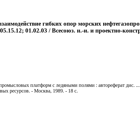
взаимодействие гибких опор морских нефтегазоп
 05.15.12; 01.02.03 / Всесоюз. н.-и. и проектно-кон
мысловых платформ с ледяными полями : автореферат дис. ... кан
ых ресурсов. - Москва, 1989. - 18 с.