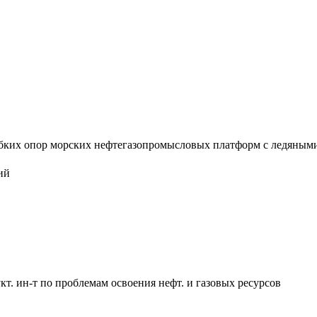
ких опор морских нефтегазопромысловых платформ с ледяными по
ий
укт. ин-т по проблемам освоения нефт. и газовых ресурсов