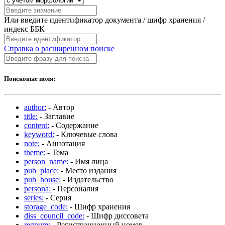
Или введите идентификатор документа / шифр хранения /
индекс ББК
Справка о расширенном поиске
Поисковые поля:
author:
- Автор
title:
- Заглавие
content:
- Содержание
keyword:
- Ключевые слова
note:
- Аннотация
theme:
- Тема
person_name:
- Имя лица
pub_place:
- Место издания
pub_house:
- Издательство
persona:
- Персоналия
series:
- Серия
storage_code:
- Шифр хранения
diss_council_code:
- Шифр диссовета
regnum:
- Регистрационный номер