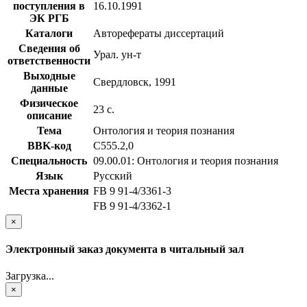
поступления в
16.10.1991
ЭК РГБ
Каталоги
Авторефераты диссертаций
Сведения об
Урал. ун-т
ответственности
Выходные
Свердловск, 1991
данные
Физическое
23 с.
описание
Тема
Онтология и теория познания
BBK-код
С555.2,0
Специальность
09.00.01: Онтология и теория познания
Язык
Русский
Места хранения
FB 9 91-4/3361-3
FB 9 91-4/3362-1
×
Электронный заказ документа в читальный зал
Загрузка...
×