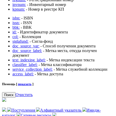
invnum:
- Инвентарный номер
kpnum:
- Номер в реестре КП
isbn:
- ISBN
issn:
- ISSN
bbk:
- BBK
id:
- Идентификатор документа
col:
- Коллекция
siglafund:
- Сигла-фонд
doc_source_var:
- Способ получения документа
doc_source_label:
- Метка места, откуда получен
документ
text_indexing_label:
- Метка индексации текста
classifier_label:
- Метка классификатора
service_collection_label:
- Метка служебной коллекции
access_label:
- Метка доступа
Помощь [
показать
]
Очистить
Поиск
Поступления
Алфавитный указатель
Имидж-
каталог
Сетевые ресурсы