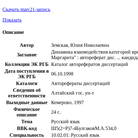
Скачать marc21-запись
Показать
Описание
Автор
Земская, Юлия Николаевна
Динамика взаимодействия категорий вре
Заглавие
Маргарита" : автореферат дис. ... кандид
Коллекции ЭК РГБ
Каталог авторефератов диссертаций
Дата поступления в
06.10.1998
ЭК РГБ
Каталоги
Авторефераты диссертаций
Сведения об
Алтайский гос. ун-т
ответственности
Выходные данные
Кемерово, 1997
Физическое
24 с.
описание
Тема
Русский язык
BBK-код
Ш5(2=Р)7-4БулгаковМ.А.534,0
Специальность
10.02.01: Русский язык