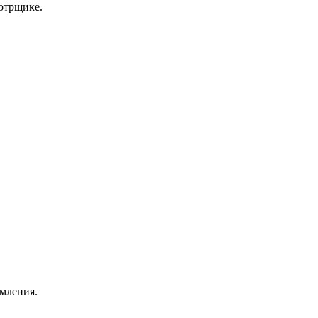
отрщике.
омления.