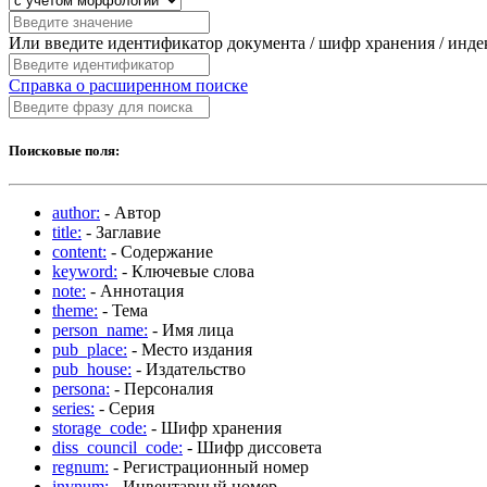
Или введите идентификатор документа / шифр хранения / инд
Справка о расширенном поиске
Поисковые поля:
author:
- Автор
title:
- Заглавие
content:
- Содержание
keyword:
- Ключевые слова
note:
- Аннотация
theme:
- Тема
person_name:
- Имя лица
pub_place:
- Место издания
pub_house:
- Издательство
persona:
- Персоналия
series:
- Серия
storage_code:
- Шифр хранения
diss_council_code:
- Шифр диссовета
regnum:
- Регистрационный номер
invnum:
- Инвентарный номер