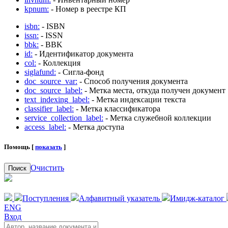
kpnum:
- Номер в реестре КП
isbn:
- ISBN
issn:
- ISSN
bbk:
- BBK
id:
- Идентификатор документа
col:
- Коллекция
siglafund:
- Сигла-фонд
doc_source_var:
- Способ получения документа
doc_source_label:
- Метка места, откуда получен документ
text_indexing_label:
- Метка индексации текста
classifier_label:
- Метка классификатора
service_collection_label:
- Метка служебной коллекции
access_label:
- Метка доступа
Помощь [
показать
]
Очистить
Поиск
Поступления
Алфавитный указатель
Имидж-каталог
ENG
Вход