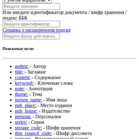
Или введите идентификатор документа / шифр хранения /
индекс ББК
Справка о расширенном поиске
Поисковые поля:
author:
- Автор
title:
- Заглавие
content:
- Содержание
keyword:
- Ключевые слова
note:
- Аннотация
theme:
- Тема
person_name:
- Имя лица
pub_place:
- Место издания
pub_house:
- Издательство
persona:
- Персоналия
series:
- Серия
storage_code:
- Шифр хранения
diss_council_code:
- Шифр диссовета
regnum:
- Регистрационный номер