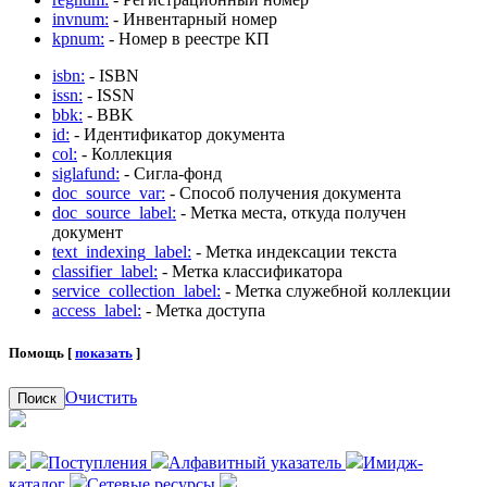
invnum:
- Инвентарный номер
kpnum:
- Номер в реестре КП
isbn:
- ISBN
issn:
- ISSN
bbk:
- BBK
id:
- Идентификатор документа
col:
- Коллекция
siglafund:
- Сигла-фонд
doc_source_var:
- Способ получения документа
doc_source_label:
- Метка места, откуда получен
документ
text_indexing_label:
- Метка индексации текста
classifier_label:
- Метка классификатора
service_collection_label:
- Метка служебной коллекции
access_label:
- Метка доступа
Помощь [
показать
]
Очистить
Поиск
Поступления
Алфавитный указатель
Имидж-
каталог
Сетевые ресурсы