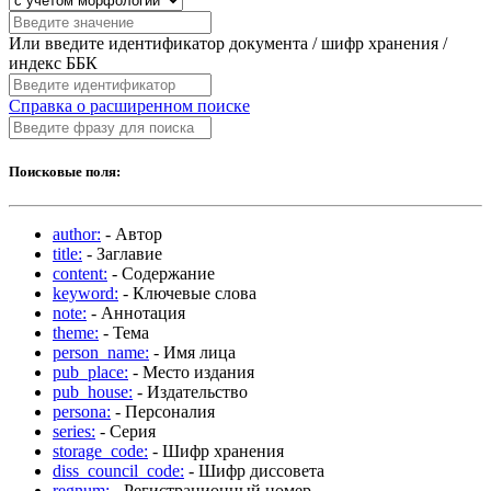
Или введите идентификатор документа / шифр хранения /
индекс ББК
Справка о расширенном поиске
Поисковые поля:
author:
- Автор
title:
- Заглавие
content:
- Содержание
keyword:
- Ключевые слова
note:
- Аннотация
theme:
- Тема
person_name:
- Имя лица
pub_place:
- Место издания
pub_house:
- Издательство
persona:
- Персоналия
series:
- Серия
storage_code:
- Шифр хранения
diss_council_code:
- Шифр диссовета
regnum:
- Регистрационный номер