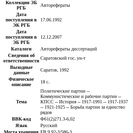
Коллекции ЭБ
Авторефераты
РГБ
Дата
поступления в
17.06.1992
ЭК РГБ
Дата
поступления в
12.12.2007
ЭБ РГБ
Каталоги
Авторефераты диссертаций
Сведения об
Саратовский гос. ун-т
ответственности
Выходные
Саратов, 1992
данные
Физическое
18 с.
описание
Политические партии --
Коммунистические и рабочие партии --
Тема
КПСС -- История -- 1917-1991 -- 1917-1937
-- 1921-1925 -- Борьба партии за единство
рядов
BBK-код
Ф61(2)271.3-6,02
Язык
Русский
Места хранения
FB 9 92-3/586-3