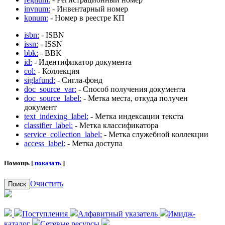
invnum:
- Инвентарный номер
kpnum:
- Номер в реестре КП
isbn:
- ISBN
issn:
- ISSN
bbk:
- BBK
id:
- Идентификатор документа
col:
- Коллекция
siglafund:
- Сигла-фонд
doc_source_var:
- Способ получения документа
doc_source_label:
- Метка места, откуда получен
документ
text_indexing_label:
- Метка индексации текста
classifier_label:
- Метка классификатора
service_collection_label:
- Метка служебной коллекции
access_label:
- Метка доступа
Помощь [
показать
]
Очистить
Поиск
Поступления
Алфавитный указатель
Имидж-
каталог
Сетевые ресурсы