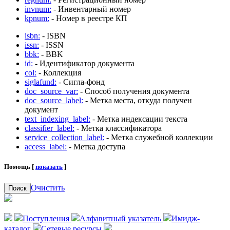
invnum:
- Инвентарный номер
kpnum:
- Номер в реестре КП
isbn:
- ISBN
issn:
- ISSN
bbk:
- BBK
id:
- Идентификатор документа
col:
- Коллекция
siglafund:
- Сигла-фонд
doc_source_var:
- Способ получения документа
doc_source_label:
- Метка места, откуда получен
документ
text_indexing_label:
- Метка индексации текста
classifier_label:
- Метка классификатора
service_collection_label:
- Метка служебной коллекции
access_label:
- Метка доступа
Помощь [
показать
]
Очистить
Поиск
Поступления
Алфавитный указатель
Имидж-
каталог
Сетевые ресурсы