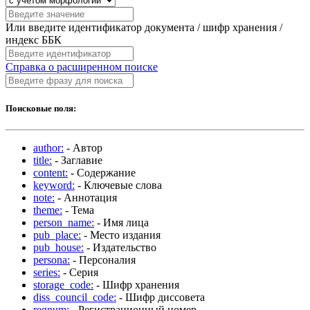
Или введите идентификатор документа / шифр хранения /
индекс ББК
Справка о расширенном поиске
Поисковые поля:
author:
- Автор
title:
- Заглавие
content:
- Содержание
keyword:
- Ключевые слова
note:
- Аннотация
theme:
- Тема
person_name:
- Имя лица
pub_place:
- Место издания
pub_house:
- Издательство
persona:
- Персоналия
series:
- Серия
storage_code:
- Шифр хранения
diss_council_code:
- Шифр диссовета
regnum:
- Регистрационный номер