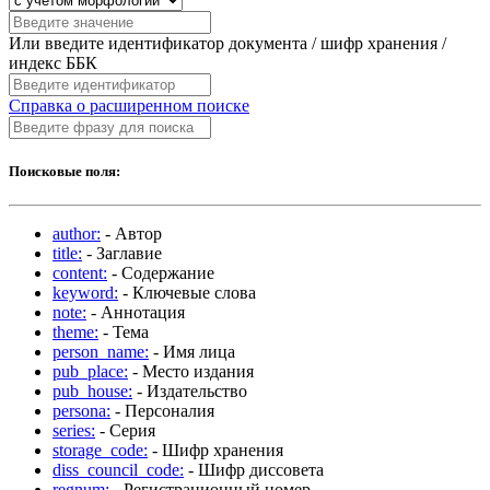
Или введите идентификатор документа / шифр хранения /
индекс ББК
Справка о расширенном поиске
Поисковые поля:
author:
- Автор
title:
- Заглавие
content:
- Содержание
keyword:
- Ключевые слова
note:
- Аннотация
theme:
- Тема
person_name:
- Имя лица
pub_place:
- Место издания
pub_house:
- Издательство
persona:
- Персоналия
series:
- Серия
storage_code:
- Шифр хранения
diss_council_code:
- Шифр диссовета
regnum:
- Регистрационный номер