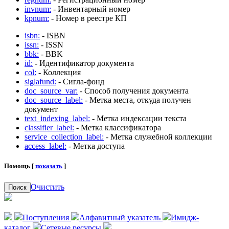
invnum:
- Инвентарный номер
kpnum:
- Номер в реестре КП
isbn:
- ISBN
issn:
- ISSN
bbk:
- BBK
id:
- Идентификатор документа
col:
- Коллекция
siglafund:
- Сигла-фонд
doc_source_var:
- Способ получения документа
doc_source_label:
- Метка места, откуда получен
документ
text_indexing_label:
- Метка индексации текста
classifier_label:
- Метка классификатора
service_collection_label:
- Метка служебной коллекции
access_label:
- Метка доступа
Помощь [
показать
]
Очистить
Поиск
Поступления
Алфавитный указатель
Имидж-
каталог
Сетевые ресурсы