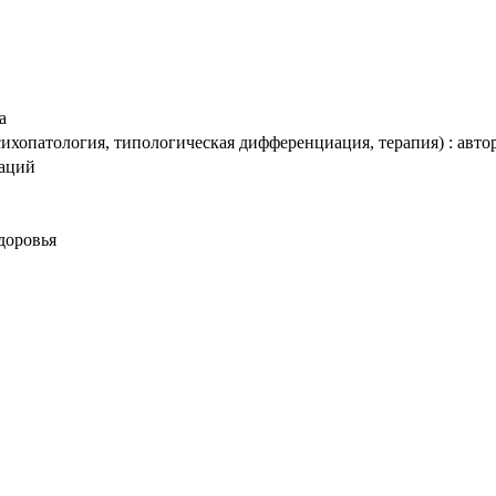
а
хопатология, типологическая дифференциация, терапия) : авторе
таций
доровья