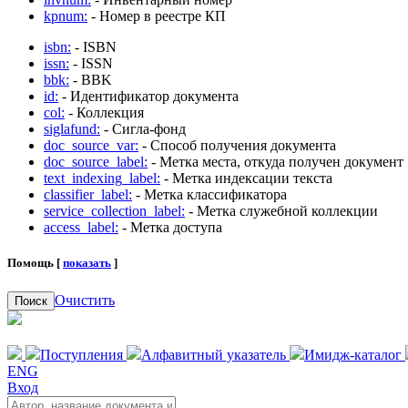
kpnum:
- Номер в реестре КП
isbn:
- ISBN
issn:
- ISSN
bbk:
- BBK
id:
- Идентификатор документа
col:
- Коллекция
siglafund:
- Сигла-фонд
doc_source_var:
- Способ получения документа
doc_source_label:
- Метка места, откуда получен документ
text_indexing_label:
- Метка индексации текста
classifier_label:
- Метка классификатора
service_collection_label:
- Метка служебной коллекции
access_label:
- Метка доступа
Помощь [
показать
]
Очистить
Поиск
Поступления
Алфавитный указатель
Имидж-каталог
ENG
Вход