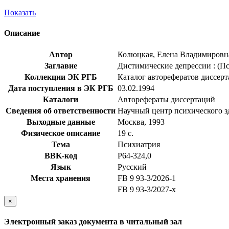
Показать
Описание
Автор
Колюцкая, Елена Владимировн
Заглавие
Дистимические депрессии : (Пси
Коллекции ЭК РГБ
Каталог авторефератов диссер
Дата поступления в ЭК РГБ
03.02.1994
Каталоги
Авторефераты диссертаций
Сведения об ответственности
Научный центр психического з
Выходные данные
Москва, 1993
Физическое описание
19 с.
Тема
Психиатрия
BBK-код
Р64-324,0
Язык
Русский
Места хранения
FB 9 93-3/2026-1
FB 9 93-3/2027-x
×
Электронный заказ документа в читальный зал