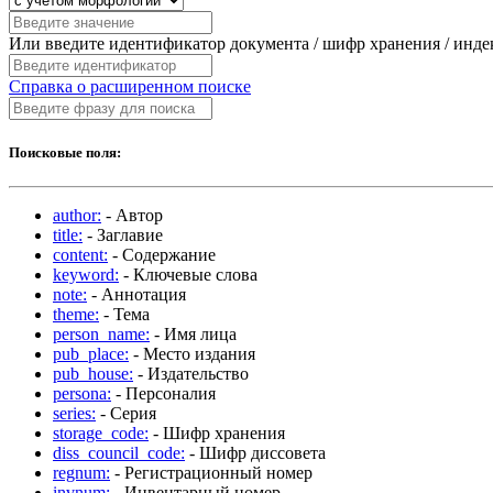
Или введите идентификатор документа / шифр хранения / инд
Справка о расширенном поиске
Поисковые поля:
author:
- Автор
title:
- Заглавие
content:
- Содержание
keyword:
- Ключевые слова
note:
- Аннотация
theme:
- Тема
person_name:
- Имя лица
pub_place:
- Место издания
pub_house:
- Издательство
persona:
- Персоналия
series:
- Серия
storage_code:
- Шифр хранения
diss_council_code:
- Шифр диссовета
regnum:
- Регистрационный номер
invnum:
- Инвентарный номер