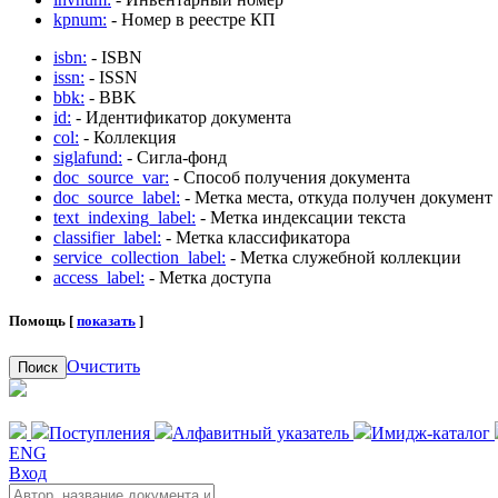
kpnum:
- Номер в реестре КП
isbn:
- ISBN
issn:
- ISSN
bbk:
- BBK
id:
- Идентификатор документа
col:
- Коллекция
siglafund:
- Сигла-фонд
doc_source_var:
- Способ получения документа
doc_source_label:
- Метка места, откуда получен документ
text_indexing_label:
- Метка индексации текста
classifier_label:
- Метка классификатора
service_collection_label:
- Метка служебной коллекции
access_label:
- Метка доступа
Помощь [
показать
]
Очистить
Поиск
Поступления
Алфавитный указатель
Имидж-каталог
ENG
Вход