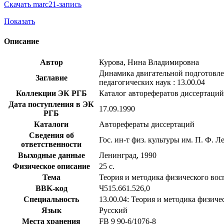
Скачать marc21-запись
Показать
Описание
Автор
Курова, Нина Владимировна
Динамика двигательной подготовлен
Заглавие
педагогических наук : 13.00.04
Коллекции ЭК РГБ
Каталог авторефератов диссертаций
Дата поступления в ЭК
17.09.1990
РГБ
Каталоги
Авторефераты диссертаций
Сведения об
Гос. ин-т физ. культуры им. П. Ф. Л
ответственности
Выходные данные
Ленинград, 1990
Физическое описание
25 с.
Тема
Теория и методика физического вос
BBK-код
Ч515.661.526,0
Специальность
13.00.04: Теория и методика физич
Язык
Русский
Места хранения
FB 9 90-6/1076-8