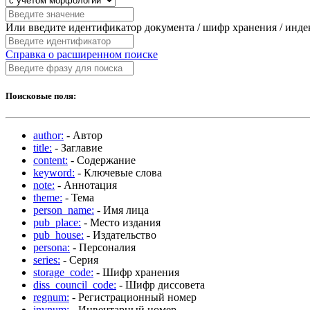
Или введите идентификатор документа / шифр хранения / инд
Справка о расширенном поиске
Поисковые поля:
author:
- Автор
title:
- Заглавие
content:
- Содержание
keyword:
- Ключевые слова
note:
- Аннотация
theme:
- Тема
person_name:
- Имя лица
pub_place:
- Место издания
pub_house:
- Издательство
persona:
- Персоналия
series:
- Серия
storage_code:
- Шифр хранения
diss_council_code:
- Шифр диссовета
regnum:
- Регистрационный номер
invnum:
- Инвентарный номер