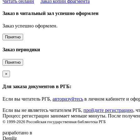
Читать онлайн
Заказ копии фрагмента
Заказ в читальный зал успешно оформлен
Заказ успешно оформлен.
Понятно
Заказ периодики
Понятно
×
Для заказа документов в РГБ:
Если вы читатель РГБ,
авторизуйтесь
в личном кабинете и офор
Если вы не являетесь читателем РГБ,
пройдите регистрацию
, ч
Процесс регистрации занимает меньше минуты. После получени
© 1999-2026
Российская государственная библиотека
РГБ
разработано в
Demliz