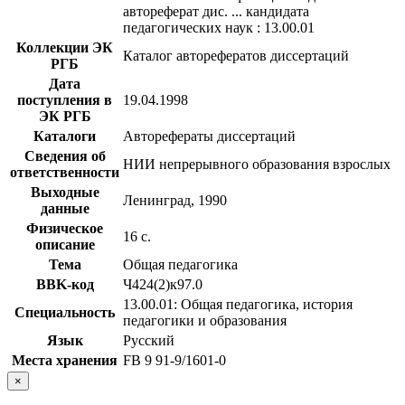
автореферат дис. ... кандидата
педагогических наук : 13.00.01
Коллекции ЭК
Каталог авторефератов диссертаций
РГБ
Дата
поступления в
19.04.1998
ЭК РГБ
Каталоги
Авторефераты диссертаций
Сведения об
НИИ непрерывного образования взрослых
ответственности
Выходные
Ленинград, 1990
данные
Физическое
16 с.
описание
Тема
Общая педагогика
BBK-код
Ч424(2)к97.0
13.00.01: Общая педагогика, история
Специальность
педагогики и образования
Язык
Русский
Места хранения
FB 9 91-9/1601-0
×