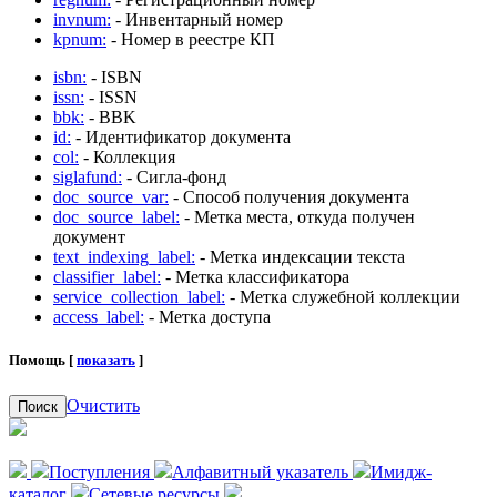
invnum:
- Инвентарный номер
kpnum:
- Номер в реестре КП
isbn:
- ISBN
issn:
- ISSN
bbk:
- BBK
id:
- Идентификатор документа
col:
- Коллекция
siglafund:
- Сигла-фонд
doc_source_var:
- Способ получения документа
doc_source_label:
- Метка места, откуда получен
документ
text_indexing_label:
- Метка индексации текста
classifier_label:
- Метка классификатора
service_collection_label:
- Метка служебной коллекции
access_label:
- Метка доступа
Помощь [
показать
]
Очистить
Поиск
Поступления
Алфавитный указатель
Имидж-
каталог
Сетевые ресурсы