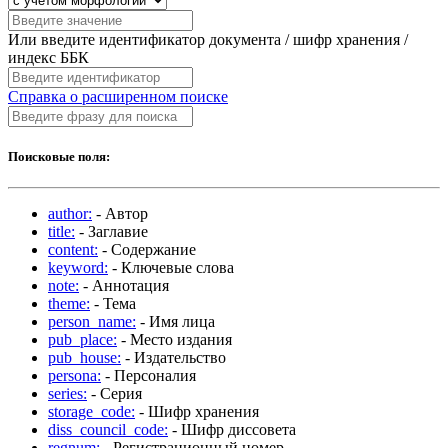
Или введите идентификатор документа / шифр хранения /
индекс ББК
Справка о расширенном поиске
Поисковые поля:
author:
- Автор
title:
- Заглавие
content:
- Содержание
keyword:
- Ключевые слова
note:
- Аннотация
theme:
- Тема
person_name:
- Имя лица
pub_place:
- Место издания
pub_house:
- Издательство
persona:
- Персоналия
series:
- Серия
storage_code:
- Шифр хранения
diss_council_code:
- Шифр диссовета
regnum:
- Регистрационный номер