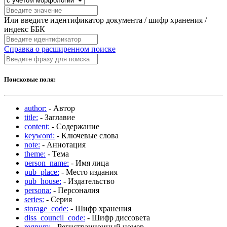
Или введите идентификатор документа / шифр хранения /
индекс ББК
Справка о расширенном поиске
Поисковые поля:
author:
- Автор
title:
- Заглавие
content:
- Содержание
keyword:
- Ключевые слова
note:
- Аннотация
theme:
- Тема
person_name:
- Имя лица
pub_place:
- Место издания
pub_house:
- Издательство
persona:
- Персоналия
series:
- Серия
storage_code:
- Шифр хранения
diss_council_code:
- Шифр диссовета
regnum:
- Регистрационный номер