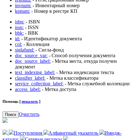
invnum:
- Инвентарный номер
kpnum:
- Номер в реестре КП
isbn:
- ISBN
issn:
- ISSN
bbk:
- BBK
id:
- Идентификатор документа
col:
- Коллекция
siglafund:
- Сигла-фонд
doc_source_var:
- Способ получения документа
doc_source_label:
- Метка места, откуда получен
документ
text_indexing_label:
- Метка индексации текста
classifier_label:
- Метка классификатора
service_collection_label:
- Метка служебной коллекции
access_label:
- Метка доступа
Помощь [
показать
]
Очистить
Поиск
Поступления
Алфавитный указатель
Имидж-
каталог
Сетевые ресурсы