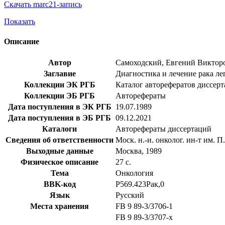
Скачать marc21-запись
Показать
Описание
Автор
Самоходский, Евгений Виктор
Заглавие
Диагностика и лечение рака лег
Коллекции ЭК РГБ
Каталог авторефератов диссер
Коллекции ЭБ РГБ
Авторефераты
Дата поступления в ЭК РГБ
19.07.1989
Дата поступления в ЭБ РГБ
09.12.2021
Каталоги
Авторефераты диссертаций
Сведения об ответственности
Моск. н.-и. онколог. ин-т им. П
Выходные данные
Москва, 1989
Физическое описание
27 с.
Тема
Онкология
BBK-код
Р569.423Рак,0
Язык
Русский
Места хранения
FB 9 89-3/3706-1
FB 9 89-3/3707-x