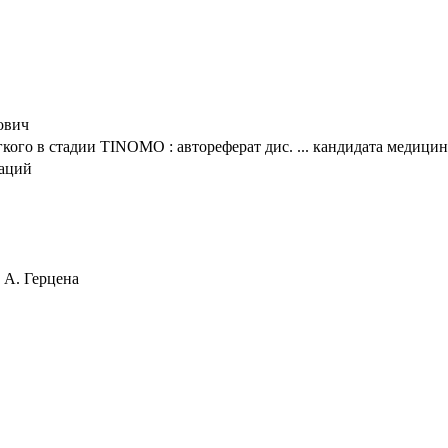
ович
кого в стадии TINOMO : автореферат дис. ... кандидата медицинс
таций
. А. Герцена