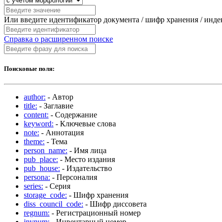
Или введите идентификатор документа / шифр хранения / инд
Справка о расширенном поиске
Поисковые поля:
author:
- Автор
title:
- Заглавие
content:
- Содержание
keyword:
- Ключевые слова
note:
- Аннотация
theme:
- Тема
person_name:
- Имя лица
pub_place:
- Место издания
pub_house:
- Издательство
persona:
- Персоналия
series:
- Серия
storage_code:
- Шифр хранения
diss_council_code:
- Шифр диссовета
regnum:
- Регистрационный номер
invnum:
- Инвентарный номер