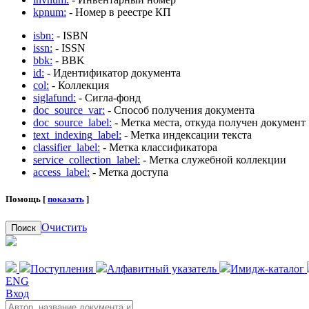
kpnum:
- Номер в реестре КП
isbn:
- ISBN
issn:
- ISSN
bbk:
- BBK
id:
- Идентификатор документа
col:
- Коллекция
siglafund:
- Сигла-фонд
doc_source_var:
- Способ получения документа
doc_source_label:
- Метка места, откуда получен документ
text_indexing_label:
- Метка индексации текста
classifier_label:
- Метка классификатора
service_collection_label:
- Метка служебной коллекции
access_label:
- Метка доступа
Помощь [
показать
]
Очистить
Поиск
Поступления
Алфавитный указатель
Имидж-каталог
ENG
Вход