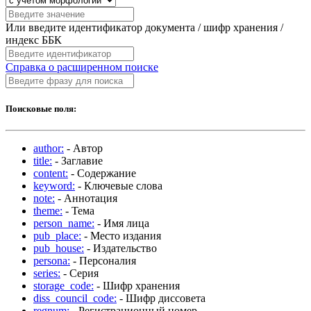
Или введите идентификатор документа / шифр хранения /
индекс ББК
Справка о расширенном поиске
Поисковые поля:
author:
- Автор
title:
- Заглавие
content:
- Содержание
keyword:
- Ключевые слова
note:
- Аннотация
theme:
- Тема
person_name:
- Имя лица
pub_place:
- Место издания
pub_house:
- Издательство
persona:
- Персоналия
series:
- Серия
storage_code:
- Шифр хранения
diss_council_code:
- Шифр диссовета
regnum:
- Регистрационный номер