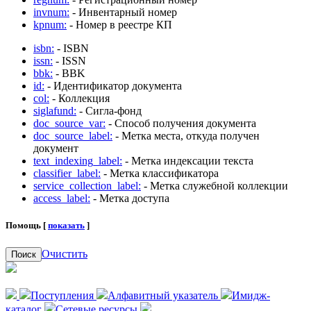
invnum:
- Инвентарный номер
kpnum:
- Номер в реестре КП
isbn:
- ISBN
issn:
- ISSN
bbk:
- BBK
id:
- Идентификатор документа
col:
- Коллекция
siglafund:
- Сигла-фонд
doc_source_var:
- Способ получения документа
doc_source_label:
- Метка места, откуда получен
документ
text_indexing_label:
- Метка индексации текста
classifier_label:
- Метка классификатора
service_collection_label:
- Метка служебной коллекции
access_label:
- Метка доступа
Помощь [
показать
]
Очистить
Поиск
Поступления
Алфавитный указатель
Имидж-
каталог
Сетевые ресурсы