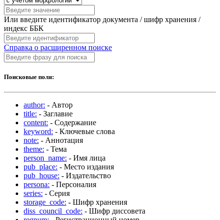
Или введите идентификатор документа / шифр хранения /
индекс ББК
Справка о расширенном поиске
Поисковые поля:
author:
- Автор
title:
- Заглавие
content:
- Содержание
keyword:
- Ключевые слова
note:
- Аннотация
theme:
- Тема
person_name:
- Имя лица
pub_place:
- Место издания
pub_house:
- Издательство
persona:
- Персоналия
series:
- Серия
storage_code:
- Шифр хранения
diss_council_code:
- Шифр диссовета
regnum:
- Регистрационный номер