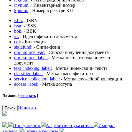
invnum:
- Инвентарный номер
kpnum:
- Номер в реестре КП
isbn:
- ISBN
issn:
- ISSN
bbk:
- BBK
id:
- Идентификатор документа
col:
- Коллекция
siglafund:
- Сигла-фонд
doc_source_var:
- Способ получения документа
doc_source_label:
- Метка места, откуда получен
документ
text_indexing_label:
- Метка индексации текста
classifier_label:
- Метка классификатора
service_collection_label:
- Метка служебной коллекции
access_label:
- Метка доступа
Помощь [
показать
]
Очистить
Поиск
Поступления
Алфавитный указатель
Имидж-
каталог
Сетевые ресурсы