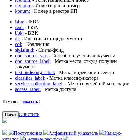
invnum:
- Инвентарный номер
kpnum:
- Номер в реестре КП
isbn:
- ISBN
issn:
- ISSN
bbk:
- BBK
id:
- Идентификатор документа
col:
- Коллекция
siglafund:
- Сигла-фонд
doc_source_var:
- Способ получения документа
doc_source_label:
- Метка места, откуда получен
документ
text_indexing_label:
- Метка индексации текста
classifier_label:
- Метка классификатора
service_collection_label:
- Метка служебной коллекции
access_label:
- Метка доступа
Помощь [
показать
]
Очистить
Поиск
Поступления
Алфавитный указатель
Имидж-
каталог
Сетевые ресурсы