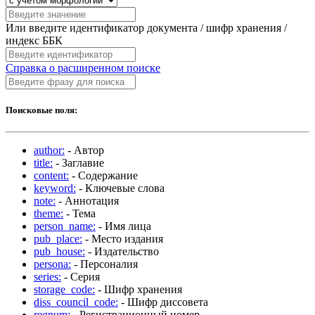
Или введите идентификатор документа / шифр хранения /
индекс ББК
Справка о расширенном поиске
Поисковые поля:
author:
- Автор
title:
- Заглавие
content:
- Содержание
keyword:
- Ключевые слова
note:
- Аннотация
theme:
- Тема
person_name:
- Имя лица
pub_place:
- Место издания
pub_house:
- Издательство
persona:
- Персоналия
series:
- Серия
storage_code:
- Шифр хранения
diss_council_code:
- Шифр диссовета
regnum:
- Регистрационный номер