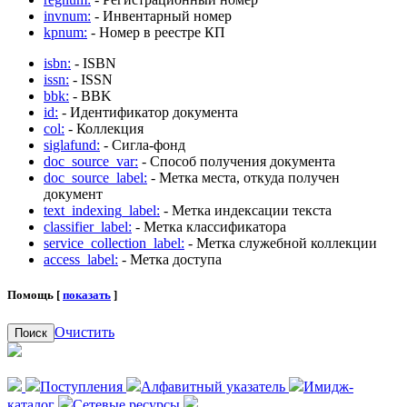
invnum:
- Инвентарный номер
kpnum:
- Номер в реестре КП
isbn:
- ISBN
issn:
- ISSN
bbk:
- BBK
id:
- Идентификатор документа
col:
- Коллекция
siglafund:
- Сигла-фонд
doc_source_var:
- Способ получения документа
doc_source_label:
- Метка места, откуда получен
документ
text_indexing_label:
- Метка индексации текста
classifier_label:
- Метка классификатора
service_collection_label:
- Метка служебной коллекции
access_label:
- Метка доступа
Помощь [
показать
]
Очистить
Поиск
Поступления
Алфавитный указатель
Имидж-
каталог
Сетевые ресурсы