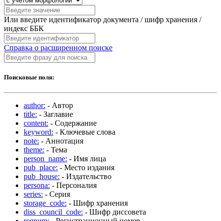
Или введите идентификатор документа / шифр хранения /
индекс ББК
Справка о расширенном поиске
Поисковые поля:
author:
- Автор
title:
- Заглавие
content:
- Содержание
keyword:
- Ключевые слова
note:
- Аннотация
theme:
- Тема
person_name:
- Имя лица
pub_place:
- Место издания
pub_house:
- Издательство
persona:
- Персоналия
series:
- Серия
storage_code:
- Шифр хранения
diss_council_code:
- Шифр диссовета
regnum:
- Регистрационный номер