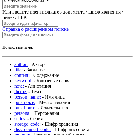
Или введите идентификатор документа / шифр хранения /
индекс ББК
Справка о расширенном поиске
Поисковые поля:
author:
- Автор
title:
- Заглавие
content:
- Содержание
keyword:
- Ключевые слова
note:
- Аннотация
theme:
- Тема
person_name:
- Имя лица
pub_place:
- Место издания
pub_house:
- Издательство
persona:
- Персоналия
series:
- Серия
storage_code:
- Шифр хранения
diss_council_code:
- Шифр диссовета
regnum:
- Регистрационный номер