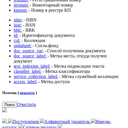
invnum:
- Инвентарный номер
kpnum:
- Номер в реестре КП
isbn:
- ISBN
issn:
- ISSN
bbk:
- BBK
id:
- Идентификатор документа
col:
- Коллекция
siglafund:
- Сигла-фонд
doc_source_var:
- Способ получения документа
doc_source_label:
- Метка места, откуда получен
документ
text_indexing_label:
- Метка индексации текста
classifier_label:
- Метка классификатора
service_collection_label:
- Метка служебной коллекции
access_label:
- Метка доступа
Помощь [
показать
]
Очистить
Поиск
Поступления
Алфавитный указатель
Имидж-
каталог
Сетевые ресурсы