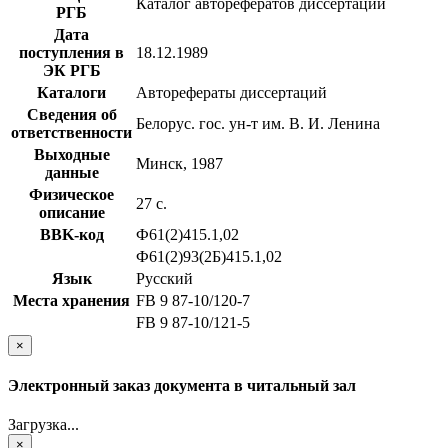
Каталог авторефератов диссертаций
РГБ
Дата
поступления в
18.12.1989
ЭК РГБ
Каталоги
Авторефераты диссертаций
Сведения об
Белорус. гос. ун-т им. В. И. Ленина
ответственности
Выходные
Минск, 1987
данные
Физическое
27 с.
описание
BBK-код
Ф61(2)415.1,02
Ф61(2)93(2Б)415.1,02
Язык
Русский
Места хранения
FB 9 87-10/120-7
FB 9 87-10/121-5
×
Электронный заказ документа в читальный зал
Загрузка...
×