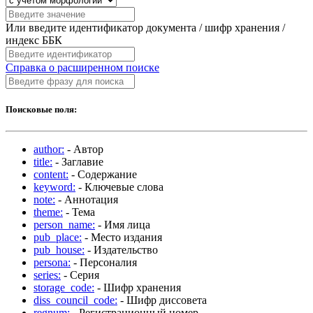
Или введите идентификатор документа / шифр хранения /
индекс ББК
Справка о расширенном поиске
Поисковые поля:
author:
- Автор
title:
- Заглавие
content:
- Содержание
keyword:
- Ключевые слова
note:
- Аннотация
theme:
- Тема
person_name:
- Имя лица
pub_place:
- Место издания
pub_house:
- Издательство
persona:
- Персоналия
series:
- Серия
storage_code:
- Шифр хранения
diss_council_code:
- Шифр диссовета
regnum:
- Регистрационный номер