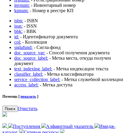
invnum:
- Инвентарный номер
kpnum:
- Номер в реестре КП
isbn:
- ISBN
issn:
- ISSN
bbk:
- BBK
id:
- Идентификатор документа
col:
- Коллекция
siglafund:
- Сигла-фонд
doc_source_var:
- Способ получения документа
doc_source_label:
- Метка места, откуда получен
документ
text_indexing_label:
- Метка индексации текста
classifier_label:
- Метка классификатора
service_collection_label:
- Метка служебной коллекции
access_label:
- Метка доступа
Помощь [
показать
]
Очистить
Поиск
Поступления
Алфавитный указатель
Имидж-
каталог
Сетевые ресурсы