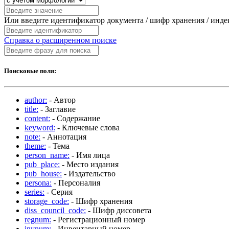
Или введите идентификатор документа / шифр хранения / инд
Справка о расширенном поиске
Поисковые поля:
author:
- Автор
title:
- Заглавие
content:
- Содержание
keyword:
- Ключевые слова
note:
- Аннотация
theme:
- Тема
person_name:
- Имя лица
pub_place:
- Место издания
pub_house:
- Издательство
persona:
- Персоналия
series:
- Серия
storage_code:
- Шифр хранения
diss_council_code:
- Шифр диссовета
regnum:
- Регистрационный номер
invnum:
- Инвентарный номер