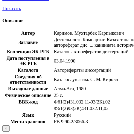
Показать
Описание
Автор
Каримов, Мухтарбек Карпыкович
Деятельность Компартии Казахстана п
Заглавие
автореферат дис. ... кандидата историч
Коллекции ЭК РГБ
Каталог авторефератов диссертаций
Дата поступления в
03.04.1990
ЭК РГБ
Каталоги
Авторефераты диссертаций
Сведения об
Каз. гос. ун-т им. С. М. Кирова
ответственности
Выходные данные
Алма-Ата, 1989
Физическое описание
25 с.
BBK-код
Ф61(2)431.032.11-93(2К),02
Ф61(2)93(2К)431.032.11,02
Язык
Русский
Места хранения
FB 9 90-2/3066-3
×