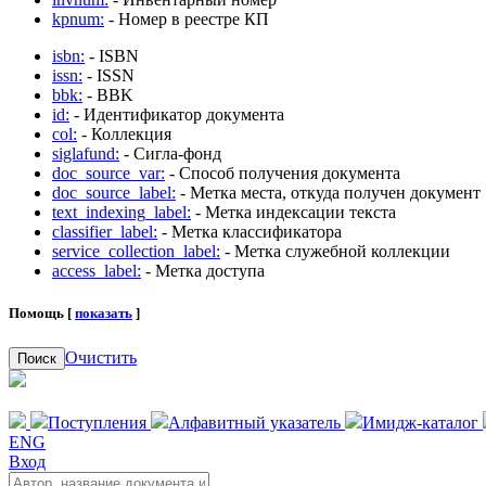
kpnum:
- Номер в реестре КП
isbn:
- ISBN
issn:
- ISSN
bbk:
- BBK
id:
- Идентификатор документа
col:
- Коллекция
siglafund:
- Сигла-фонд
doc_source_var:
- Способ получения документа
doc_source_label:
- Метка места, откуда получен документ
text_indexing_label:
- Метка индексации текста
classifier_label:
- Метка классификатора
service_collection_label:
- Метка служебной коллекции
access_label:
- Метка доступа
Помощь [
показать
]
Очистить
Поиск
Поступления
Алфавитный указатель
Имидж-каталог
ENG
Вход