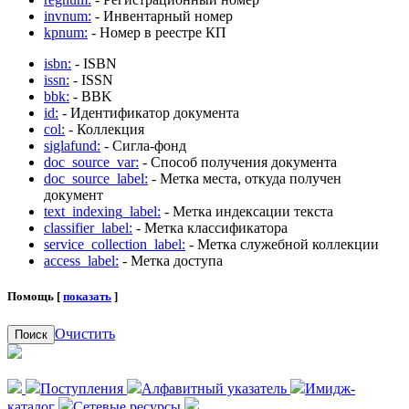
invnum:
- Инвентарный номер
kpnum:
- Номер в реестре КП
isbn:
- ISBN
issn:
- ISSN
bbk:
- BBK
id:
- Идентификатор документа
col:
- Коллекция
siglafund:
- Сигла-фонд
doc_source_var:
- Способ получения документа
doc_source_label:
- Метка места, откуда получен
документ
text_indexing_label:
- Метка индексации текста
classifier_label:
- Метка классификатора
service_collection_label:
- Метка служебной коллекции
access_label:
- Метка доступа
Помощь [
показать
]
Очистить
Поиск
Поступления
Алфавитный указатель
Имидж-
каталог
Сетевые ресурсы