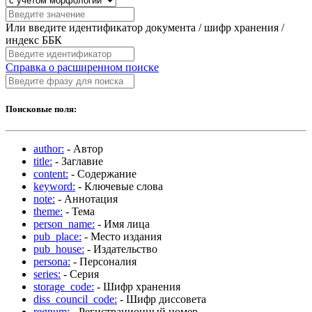
Или введите идентификатор документа / шифр хранения /
индекс ББК
Справка о расширенном поиске
Поисковые поля:
author:
- Автор
title:
- Заглавие
content:
- Содержание
keyword:
- Ключевые слова
note:
- Аннотация
theme:
- Тема
person_name:
- Имя лица
pub_place:
- Место издания
pub_house:
- Издательство
persona:
- Персоналия
series:
- Серия
storage_code:
- Шифр хранения
diss_council_code:
- Шифр диссовета
regnum:
- Регистрационный номер